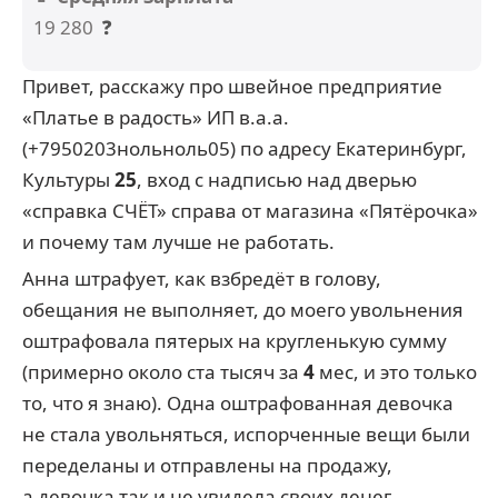
19 280
❓
Привет, расскажу про швейное предприятие
«Платье в радость» ИП в.а.а.
(+7950203нольноль05) по адресу Екатеринбург,
Культуры
25
, вход с надписью над дверью
«справка СЧЁТ» справа от магазина «Пятёрочка»
и почему там лучше не работать.
Анна штрафует, как взбредёт в голову,
обещания не выполняет, до моего увольнения
оштрафовала пятерых на кругленькую сумму
(примерно около ста тысяч за
4
мес, и это только
то, что я знаю). Одна оштрафованная девочка
не стала увольняться, испорченные вещи были
переделаны и отправлены на продажу,
а девочка так и не увидела своих денег.