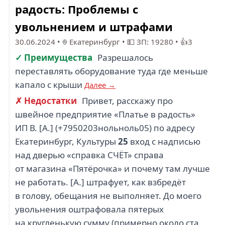
радость: Проблемы с
увольнением и штрафами
30.06.2024
•
Екатеринбург
•
💵 ЗП: 19280
•
👍3
✓ Преимущества
Разрешалось
переставлять оборудование туда где меньше
капало с крыши
Далее →
✗ Недостатки
Привет, расскажу про
швейное предприятие «Платье в радость»
ИП В. [А.] (+7950203нольноль05) по адресу
Екатеринбург, Культуры
25
вход с надписью
над дверью «справка СЧЁТ» справа
от магазина «Пятёрочка» и почему там лучше
не работать. [А.] штрафует, как взбредёт
в голову, обещания не выполняет. До моего
увольнения оштрафовала пятерых
на кругленькую сумму (примерно около ста