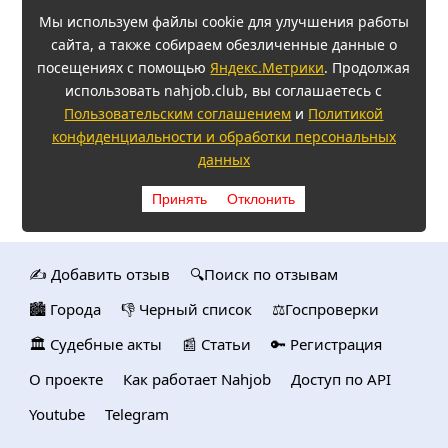
Мы используем файлы cookie для улучшения работы
сайта, а также собираем обезличенные данные о
посещениях с помощью
Яндекс.Метрики
. Продолжая
использовать nahjob.club, вы соглашаетесь с
Пользовательским соглашением
и
Политикой
конфиденциальности и обработки персональных
данных
Принять
Отклонить
✍️ Добавить отзыв
🔍Поиск по отзывам
🏙️ Городa
👎 Черный список
⚖️Госпроверки
🏛️ Судебные акты
📰 Статьи
🔑 Регистрация
О проекте
Как работает Nahjob
Доступ по API
Youtube
Telegram