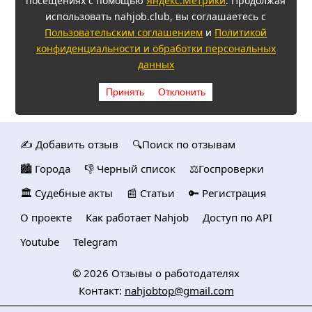
посещениях с помощью
Яндекс.Метрики
. Продолжая
использовать nahjob.club, вы соглашаетесь с
Пользовательским соглашением
и
Политикой
конфиденциальности и обработки персональных
данных
Принять
Отклонить
✍️ Добавить отзыв
🔍Поиск по отзывам
🏙️ Городa
👎 Черный список
⚖️Госпроверки
🏛️ Судебные акты
📰 Статьи
🔑 Регистрация
О проекте
Как работает Nahjob
Доступ по API
Youtube
Telegram
© 2026
Отзывы о работодателях
Контакт:
nahjobtop@gmail.com