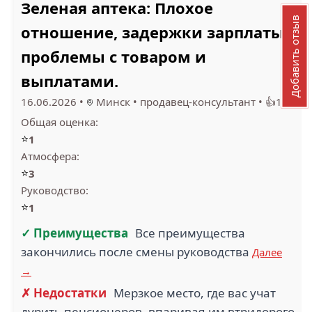
Зеленая аптека: Плохое
Добавить отзыв
отношение, задержки зарплаты,
проблемы с товаром и
выплатами.
16.06.2026
•
Минск
•
продавец-консультант
•
👍14
Общая оценка:
⭐
1
Атмосфера:
⭐
3
Руководство:
⭐
1
✓ Преимущества
Все преимущества
закончились после смены руководства
Далее
→
✗ Недостатки
Мерзкое место, где вас учат
дурить пенсионеров, впаривая им втридорого