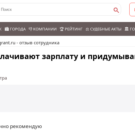
К
🏙️ ГОРОДА
👎 КОМПАНИИ
🏆 РЕЙТИНГ
⚖️ СУДЕБНЫЕ АКТЫ
🏛️ 
rant.ru - отзыв сотрудника
ыплачивают зарплату и придумыв
тра
ично рекомендую