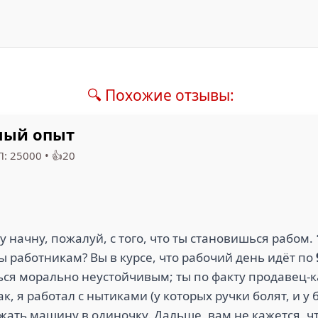
🔍 Похожие отзывы:
ный опыт
П: 25000
•
👍20
 ну начну, пожалуй, с того, что ты становишься рабом.
сы работникам? Вы в курсе, что рабочий день идёт по
ься морально неустойчивым; ты по факту продавец-к
к, я работал с нытиками (у которых ручки болят, и у
ужать машину в одиночку. Дальше, вам не кажется, 