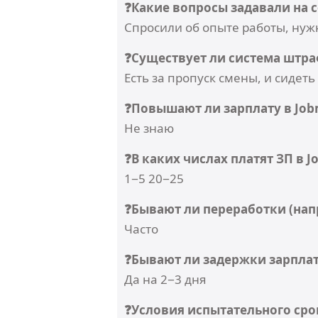
❓Какие вопросы задавали на с
Спросили об опыте работы, ну
❓Существует ли система штраф
Есть за пропуск смены, и сидет
❓Повышают ли зарплату в Jobm
Не знаю
❓В каких числах платят ЗП в J
1−5 20−25
❓Бывают ли переработки (нап
Часто
❓Бывают ли задержки зарпла
Да на 2−3 дня
❓Условия испытательного сро