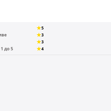
5
иве
3
3
1 до 5
4