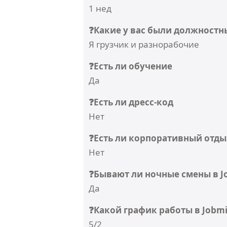
1 нед
❓Какие у вас были должностн
Я грузчик и разнорабочие
❓Есть ли обучение
Да
❓Есть ли дресс-код
Нет
❓Есть ли корпоративный отды
Нет
❓Бывают ли ночные смены в Jo
Да
❓Какой график работы в Jobmi
5/2