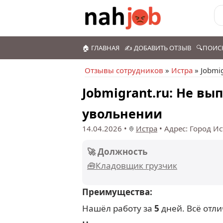
🏠 ГЛАВНАЯ
✍️ ДОБАВИТЬ ОТЗЫВ
🔍ПОИС
Отзывы сотрудников
»
Истра
» Jobmig
Jobmigrant.ru: Не в
увольнении
14.04.2026
•
Истра
•
Адрес: Город Ис
🚀 Должность
🧰Кладовщик грузчик
Преимущества:
Нашёл работу за
5
дней. Всё отл