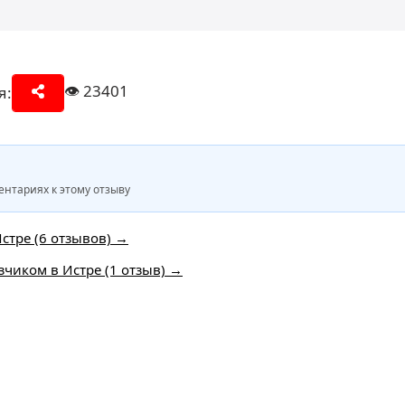
👁️
23401
я:
нтариях к этому отзыву
стре (6 отзывов) →
чиком в Истре (1 отзыв) →