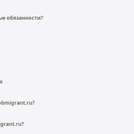
ые обязанности?
х
bmigrant.ru?
grant.ru?