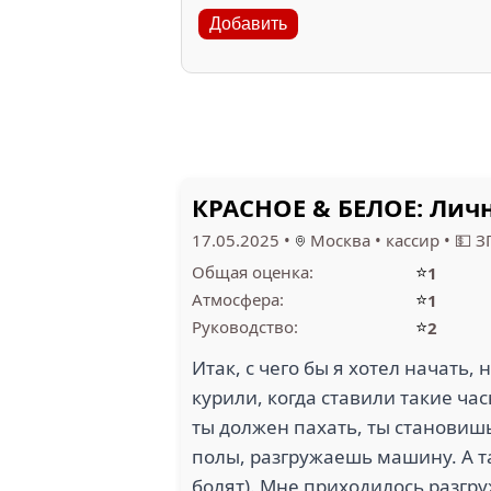
Добавить
КРАСНОЕ & БЕЛОЕ: Лич
17.05.2025
•
Москва
•
кассир
•
💵 З
⭐
Общая оценка:
1
⭐
Атмосфера:
1
⭐
Руководство:
2
Итак, с чего бы я хотел начать,
курили, когда ставили такие ча
ты должен пахать, ты становиш
полы, разгружаешь машину. А та
болят). Мне приходилось разгр