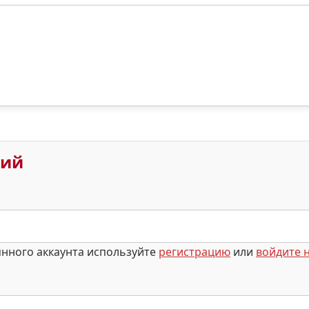
рий
янного аккаунта используйте
регистрацию
или
войдите н