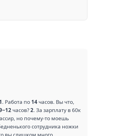
1
. Работа по
14
часов. Вы что,
9−12
часов?
2
. За зарплату в 60к
ассир, но почему-то моешь
 бедненького сотрудника ножки
что вы слишком много