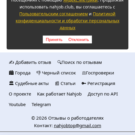
использовать nahjob.club, вы соглашаетесь с
Пользовательским соглашением
и
Политикой
конфиденциальности и обработки персональных
данных
Принять
Отклонить
✍️ Добавить отзыв
🔍Поиск по отзывам
🏙️ Городa
👎 Черный список
⚖️Госпроверки
🏛️ Судебные акты
📰 Статьи
🔑 Регистрация
О проекте
Как работает Nahjob
Доступ по API
Youtube
Telegram
© 2026
Отзывы о работодателях
Контакт:
nahjobtop@gmail.com