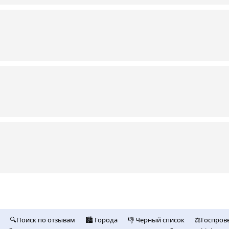
🔍Поиск по отзывам
🏙️ Городa
👎 Черный список
⚖️Госпров