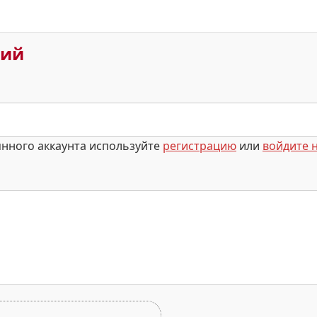
рий
янного аккаунта используйте
регистрацию
или
войдите н