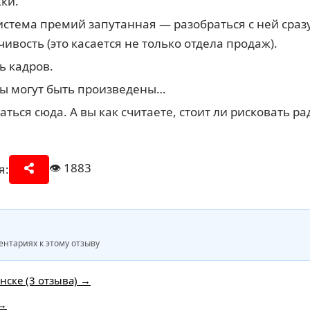
ки.
 система премий запутанная — разобраться с ней сраз
ивость (это касается не только отдела продаж).
ь кадров.
ы могут быть произведены… ‍
ться сюда. А вы как считаете, стоит ли рисковать ра
👁️
1883
я:
нтариях к этому отзыву
нске (3 отзыва) →
 →