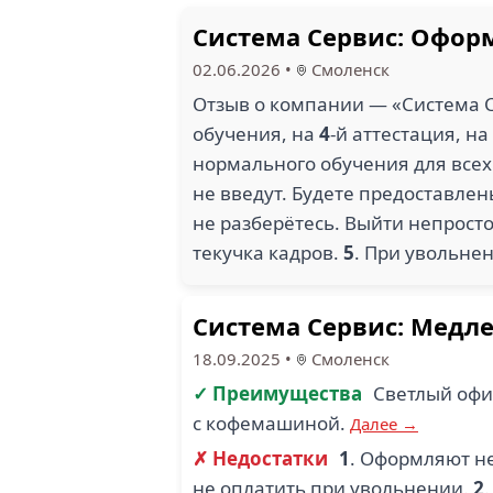
Система Сервис: Оформ
02.06.2026
•
Смоленск
Отзыв о компании — «Система С
обучения, на
4
-й аттестация, на
нормального обучения для всех 
не введут. Будете предоставлен
не разберётесь. Выйти непросто
текучка кадров.
5
. При увольнен
Система Сервис: Медл
18.09.2025
•
Смоленск
✓ Преимущества
Светлый офи
с кофемашиной.
Далее →
✗ Недостатки
1
. Оформляют не
не оплатить при увольнении.
2