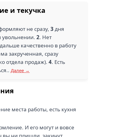
ие и текучка
Оформляют не сразу,
3
дня
ри увольнении.
2
. Нет
 дальше качественно в работу
ма закрученная, сразу
ко отдела продаж).
4
. Есть
ся..
Далее →
ения
ние места работы, есть кухня
рмление. И его могут и вовсе
ы вы ни пришли, закинут