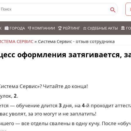
К
🏙️ ГОРОДА
👎 КОМПАНИИ
🏆 РЕЙТИНГ
⚖️ СУДЕБНЫЕ АКТЫ
🏛️ 
ИСТЕМА СЕРВИС
» Система Сервис - отзыв сотрудника
цесс оформления затягивается, з
«Система Сервис»? Читайте до конца!
еулок,
2
.
ется — обучение длится
3
дня, на
4
-й проходит аттест
ас уволят, за это могут и не заплатить!
чшего — все отделы свалены в одну кучу. После «обу