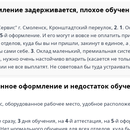
ление задерживается, плохое обучен
ервис" г. Смоленск, Кронштадтский переулок,
2
.
1
. 
5
-й оформление. И его могут и вовсе не оплатить п
отделов, куда бы вы ни пришли, закинут в единое, а
ы сами себе.
3
. Оклад маленький, премиальная систе
, нужно очень настойчиво впарить (касается не толь
ии не все выплатят. Не советовал бы туда устраивать
енное оформление и недостаток обуч
с, оборудованное рабочее место, удобное расположе
 сразу,
3
дня обучения, на
4
-й аттестация, на
5
-й офо
. Нет нормального обучения для всех отделов, куда б