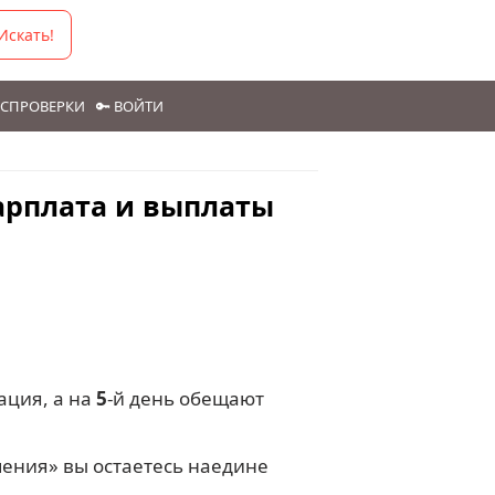
Искать!
ГОСПРОВЕРКИ
🔑 ВОЙТИ
арплата и выплаты
ация, а на
5
-й день обещают
чения» вы остаетесь наедине