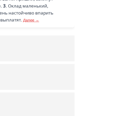
е.
3
. Оклад маленький,
чень настойчиво впарить
 выплатят.
Далее →