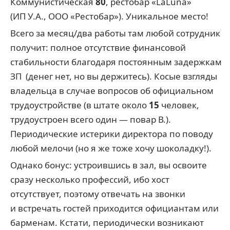
Коммунистическая
80
, рестобар «LaLuna»
(ИП У.А., ООО «Рестобар»). Уникальное место!
Всего за месяц/два работы там любой сотрудник
получит: полное отсутствие финансовой
стабильности благодаря постоянным задержкам
ЗП (денег нет, но вы держитесь). Косые взгляды
владельца в случае вопросов об официальном
трудоустройстве (в штате около
15
человек,
трудоустроен всего один — повар В.).
Периодические истерики директора по поводу
любой мелочи (но я же тоже хочу шоколадку!).
Однако бонус: устроившись в зал, вы освоите
сразу несколько профессий, ибо хост
отсутствует, поэтому отвечать на звонки
и встречать гостей приходится официантам или
барменам. Кстати, периодически возникают