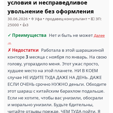
условия и несправедливое
увольнение без оформления
30.06.2026
•
Уфа
•
продавец-консультант
•
💵 ЗП:
25000
•
👍3
✓ Преимущества
Нет и быть не может
Далее
→
✗ Недостатки
Работала в этой шарашкиной
конторе
3
месяца с ноября по январь. На свою
голову, угораздило меня. Этот ужас просто,
худшее место на этой планете. НИ В КОЕМ
случае НЕ ИДИТЕ ТУДА ДАЖЕ НА ДЕНЬ. ДАЖЕ
ЕСЛИ ОЧЕНЬ срочно НУЖНО деньги. Обходите
этот шараш с китайским барахлом подальше.
Если не хотите, чтобы вас унизили, обосрали
и морально унизили. Будьте бдительны,
читайте отзывы прежде, ЧЕМ ТУДА пойти. Я