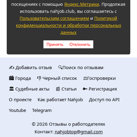
посещениях с помощью
Яндекс.Метрики
. Продолжая
использовать nahjob.club, вы соглашаетесь с
Пользовательским соглашением
и
Политикой
конфиденциальности и обработки персональных
данных
Принять
Отклонить
✍️ Добавить отзыв
🔍Поиск по отзывам
🏙️ Городa
👎 Черный список
⚖️Госпроверки
🏛️ Судебные акты
📰 Статьи
🔑 Регистрация
О проекте
Как работает Nahjob
Доступ по API
Youtube
Telegram
© 2026
Отзывы о работодателях
Контакт:
nahjobtop@gmail.com