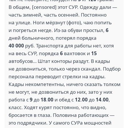
В общем, [censored] этот СУР. Одежду дали —
часть зимней, часть осенней. Постоянно
на улице. Ноги мёрзнут (фото), чаю попить
и погреться негде. Из-за обуви простыл,
6
дней больничного, потерял порядка
40 000
руб. Транспорта для работы нет, хотя
на весь СУР, порядка
6
вахтовок и
15
автобусов… Штат конторы раздут. В кадры
не дозвониться, только через скандал. Подбор
персонала переводит стрелки на кадры.
Кадры некомпетентны, ничего сказать толком
не могут, не дозвониться до них, зато у них
работа с
9
до
18
.
00
и обед с
12
.
00
до
14
.
00
,
класс. Ходят курят постоянно, что видно,
бросается в глаза. Половина работающих —
это подрядчики. У самого СУРа мощностей