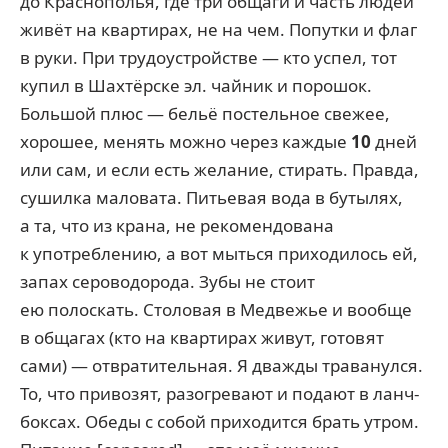
до Краснополья, где три общаги и часть людей
живёт на квартирах, не на чем. Попутки и флаг
в руки. При трудоустройстве — кто успел, тот
купил в Шахтёрске эл. чайник и порошок.
Большой плюс — бельё постельное свежее,
хорошее, менять можно через каждые
10
дней
или сам, и если есть желание, стирать. Правда,
сушилка маловата. Питьевая вода в бутылях,
а та, что из крана, не рекомендована
к употреблению, а вот мыться приходилось ей,
запах сероводорода. Зубы не стоит
ею полоскать. Столовая в Медвежье и вообще
в общагах (кто на квартирах живут, готовят
сами) — отвратительная. Я дважды траванулся.
То, что привозят, разогревают и подают в ланч-
боксах. Обеды с собой приходится брать утром.