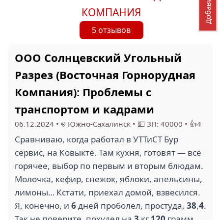
КОМПАНИЯ
5 отзывов
ООО Солнцевский Угольный
Разрез (Восточная Горнорудная
Компания): Проблемы с
транспортом и кадрами
06.12.2024
•
Южно-Сахалинск
•
💵 ЗП: 40000
•
👍4
Сравниваю, когда работал в УТТиСТ Бур
сервис, на Ковыкте. Там кухня, готовят — всё
горячее, выбор по первым и вторым блюдам.
Молочка, кефир, снежок, яблоки, апельсины,
лимоны… Кстати, приехал домой, взвесился.
Я, конечно, и
6
дней проболел, простуда,
38
,
4
.
Так не поверите, похудел на
3
кг
120
грамм.