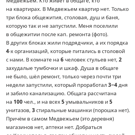
Медвежьем. Кто живёт в общаге, кто
на квартирах. В Медвежьем квартир нет. Только
три блока общежития, столовая, душ и баня,
которую так и не запустили. Меня поселили
в общежитии после кап. ремонта (фото).
В других блоках жили подрядчики, а их порядка
4
-х организаций, которые питались в столовой
с нами. В комнате на
6
человек стульев нет,
2
захудалые тумбочки и шкаф. Душа в общаге
не было, шёл ремонт, только через почти три
недели запустили, который проработал
3−4
дня
и забило канализацию. Общага рассчитана
на
100
чел., и на всех
5
умывальников и
5
унитазов,
3
стиральные машинки (порошка нет).
Причём в самом Медвежьем (это деревня)
магазинов нет, аптеки нет. Добраться