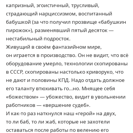
капризный, эгоистичный, трусливый,
страдающий нарциссизмом, воспитанный
бабушкой (за что получил прозвище «бабушкин
пирожок»), разменявший пятый десяток —
нестабильный подросток.
Живущий в своём фантазийном мире,
он играется в производство. Он не видит, что всё
оборудование умерло, технологии скопированы
в СССР, скопированы настолько криворуко, что
не дают и половины КПД. Надо отдать должное
его таланту втюхивать го…но. Мнящее себя
«божеством» — убожество, видит в увольнении
работников — «вершение судеб».
И как-то раз наткнулся наш «герой» на двух,
то ли баб, то ли жаб, которые не захотели
оставаться после работы по велению его