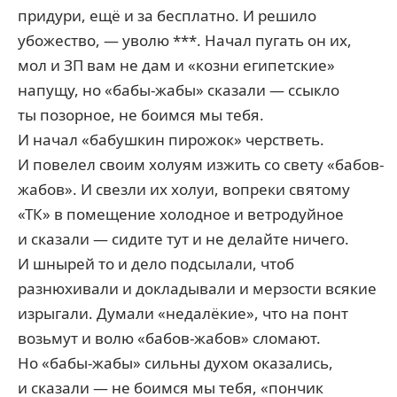
придури, ещё и за бесплатно. И решило
убожество, — уволю ***. Начал пугать он их,
мол и ЗП вам не дам и «козни египетские»
напущу, но «бабы-жабы» сказали — ссыкло
ты позорное, не боимся мы тебя.
И начал «бабушкин пирожок» черстветь.
И повелел своим холуям изжить со свету «бабов-
жабов». И свезли их холуи, вопреки святому
«ТК» в помещение холодное и ветродуйное
и сказали — сидите тут и не делайте ничего.
И шнырей то и дело подсылали, чтоб
разнюхивали и докладывали и мерзости всякие
изрыгали. Думали «недалёкие», что на понт
возьмут и волю «бабов-жабов» сломают.
Но «бабы-жабы» сильны духом оказались,
и сказали — не боимся мы тебя, «пончик