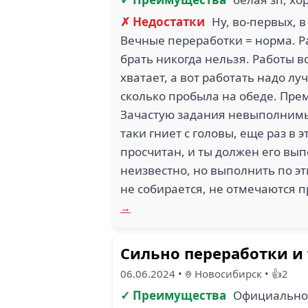
✗ Недостатки
Ну, во-первых, 
Вечные переработки = норма. Ра
брать никогда нельзя. Работы вс
хватает, а вот работать надо лу
сколько пробыла на обеде. Прем
Зачастую задания невыполнимые,
таки гниет с головы, еще раз в
просчитан, и ты должен его выпо
неизвестно, но выполнить по э
не собирается, не отмечаются п
→
Сильно переработки и 
06.06.2024
•
Новосибирск
•
👍2
✓ Преимущества
Официальное