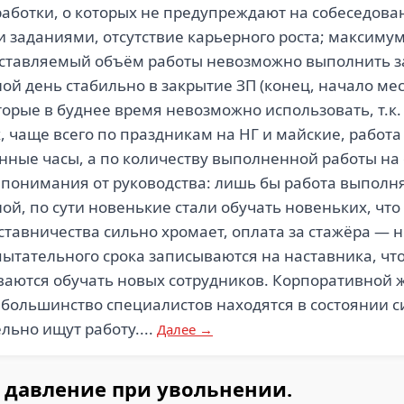
аботки, о которых не предупреждают на собеседов
 заданиями, отсутствие карьерного роста; максимум
Выставляемый объём работы невозможно выполнить 
ой день стабильно в закрытие ЗП (конец, начало мес
оторые в буднее время невозможно использовать, т.к
, чаще всего по праздникам на НГ и майские, работа 
танные часы, а по количеству выполненной работы н
 понимания от руководства: лишь бы работа выполня
ой, по сути новенькие стали обучать новеньких, чт
ставничества сильно хромает, оплата за стажёра — н
пытательного срока записываются на наставника, чт
аются обучать новых сотрудников. Корпоративной ж
, большинство специалистов находятся в состоянии 
льно ищут работу....
Далее →
 давление при увольнении.