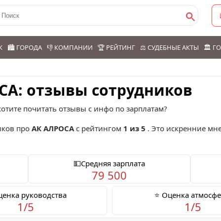
К
🏙️ ГОРОДА
👎 КОМПАНИИ
🏆 РЕЙТИНГ
⚖️ СУДЕБНЫЕ АКТЫ
🏛️ 
ОСА: отзывы сотрудников
отите почитать отзывы с инфо по зарплатам?
ков про
АК АЛРОСА
с рейтингом
1 из 5
. Это искренние мн
💵Средняя зарплата
79 500
ценка руководства
⭐ Оценка атмосф
1/5
1/5