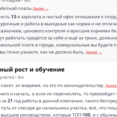
 по кадрам
•
👍2
аботной платы
Далее →
 есть
13
-я зарплата и чистый офис отношение к сот
хурочные и работа в выходные как норма и не опла
казначеев, ценового контроля и вросшие корнями б
ут работать придётся за себя и ещё за троих, должн
реальной плате в городе, коммунальные вы будете п
вы точно узнаете, как не должно быть.
Далее →
ный рост и обучение
участка
•
👍2
акет. зп вовремя, но это по законодательству.
Далее
 чего и начать, а если их перечислять, то превзойде
о за
21
год работы в данной компании, такого беспреде
я путь от слесаря до начальника участка, всё, что п
с высшим руководством, которые ТОП-
100
, и с обыч