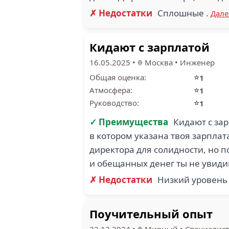
✗ Недостатки
Сплошные .
Дале
Кидают с зарплатой
16.05.2025
•
Москва
•
Инженер
⭐
Общая оценка:
1
⭐
Атмосфера:
1
⭐
Руководство:
1
✓ Преимущества
Кидают с за
в котором указана твоя зарплат
директора для солидности, но 
и обещанных денег ты не увид
✗ Недостатки
Низкий уровень
Поучительный опыт