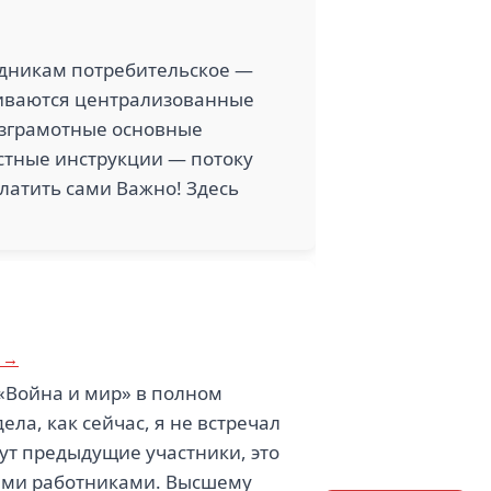
рудникам потребительское —
чиваются централизованные
езграмотные основные
остные инструкции — потоку
латить сами Важно! Здесь
 →
т «Война и мир» в полном
ла, как сейчас, я не встречал
ишут предыдущие участники, это
ными работниками. Высшему