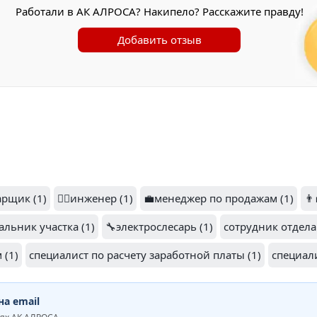
Работали в АК АЛРОСА? Накипело? Расскажите правду!
Добавить отзыв
арщик (1)
👷‍♂️инженер (1)
💼менеджер по продажам (1)
👨
ачальник участка (1)
🔧электрослесарь (1)
сотрудник отдела 
 (1)
специалист по расчету заработной платы (1)
специали
а email