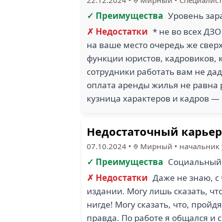
22.12.2024
•
Мирный
•
Специалист
✓ Преимущества
Уровень зар
✗ Недостатки
* не во всех ДЗО
на ваше место очередь же свер
функции юристов, кадровиков, 
сотрудники работать вам не дад
оплата аренды жилья не равна 
кузница характеров и кадров — 
Недостаточный карьер
07.10.2024
•
Мирный
•
начальник 
✓ Преимущества
Социальный п
✗ Недостатки
Даже не знаю, с
издании. Могу лишь сказать, чт
нигде! Могу сказать, что, пройд
правда. По работе я общался и 