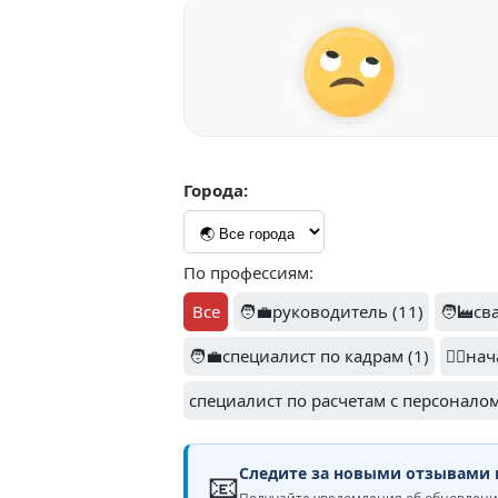
Города:
По профессиям:
Все
🧑‍💼руководитель (11)
🧑‍🏭св
🧑‍💼специалист по кадрам (1)
👷‍♂️н
специалист по расчетам с персоналом
Следите за новыми отзывами н
📧