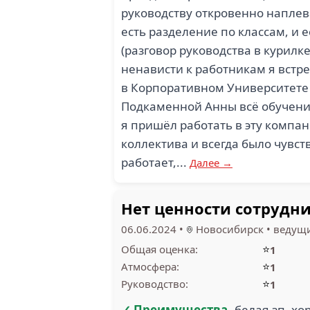
руководству откровенно наплева
есть разделение по классам, и е
(разговор руководства в курилке
ненависти к работникам я встре
в Корпоративном Университете — 
Подкаменной Анны всё обучение 
я пришёл работать в эту компа
коллектива и всегда было чувств
работает,...
Далее →
Нет ценности сотрудн
06.06.2024
•
Новосибирск
•
ведущи
⭐
Общая оценка:
1
⭐
Атмосфера:
1
⭐
Руководство:
1
✓ Преимущества
белая зп, х