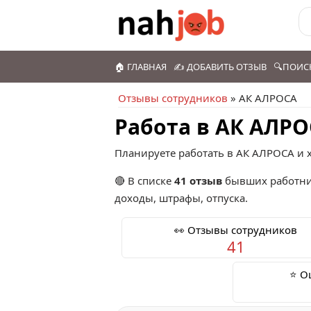
🏠 ГЛАВНАЯ
✍️ ДОБАВИТЬ ОТЗЫВ
🔍ПОИС
Отзывы сотрудников
» АК АЛРОСА
Работа в АК АЛР
Планируете работать в АК АЛРОСА и х
🔴 В списке
41 отзыв
бывших работни
доходы, штрафы, отпуска.
👀 Отзывы сотрудников
41
⭐ О