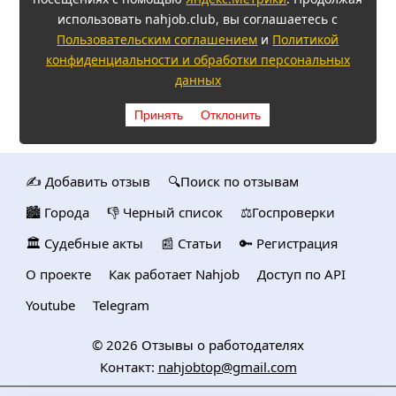
использовать nahjob.club, вы соглашаетесь с
Пользовательским соглашением
и
Политикой
конфиденциальности и обработки персональных
данных
Принять
Отклонить
✍️ Добавить отзыв
🔍Поиск по отзывам
🏙️ Городa
👎 Черный список
⚖️Госпроверки
🏛️ Судебные акты
📰 Статьи
🔑 Регистрация
О проекте
Как работает Nahjob
Доступ по API
Youtube
Telegram
© 2026
Отзывы о работодателях
Контакт:
nahjobtop@gmail.com