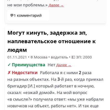
не мои проблемы.»
Далее →
💬1 комментарий
Могут кинуть, задержка зп,
наплевательское отношение к
людям
01.11.2021
•
Москва
•
водитель
•
💵 ЗП: 2000
✓ Преимущества
Нет
Далее →
✗ Недостатки
Работала я с ними
2
раза
на разных объектах. На
3
-й раз, когда приехал
бригадир [И.] который работает в ночную,
сказал: «езжай домой». На мой вопрос
«в смысле?» получила ответ: «мы уже набрали
новичков на объект, работы нет». И так еще