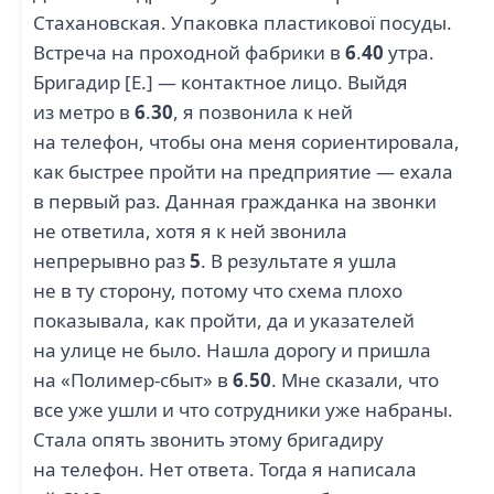
Стахановская. Упаковка пластикової посуды.
Встреча на проходной фабрики в
6
.
40
утра.
Бригадир [Е.] — контактное лицо. Выйдя
из метро в
6
.
30
, я позвонила к ней
на телефон, чтобы она меня сориентировала,
как быстрее пройти на предприятие — ехала
в первый раз. Данная гражданка на звонки
не ответила, хотя я к ней звонила
непрерывно раз
5
. В результате я ушла
не в ту сторону, потому что схема плохо
показывала, как пройти, да и указателей
на улице не было. Нашла дорогу и пришла
на «Полимер-сбыт» в
6
.
50
. Мне сказали, что
все уже ушли и что сотрудники уже набраны.
Стала опять звонить этому бригадиру
на телефон. Нет ответа. Тогда я написала