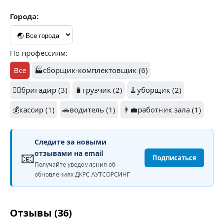
Города:
По профессиям:
Все
🏭сборщик-комплектовщик (6)
👷‍♂️бригадир (3)
🧳грузчик (2)
🧹уборщик (2)
💰кассир (1)
🚗водитель (1)
👨‍💼работник зала (1)
Следите за новыми
📧
отзывами на email
Подписаться
Получайте уведомления об
обновлениях ДКРС АУТСОРСИНГ
Отзывы (36)