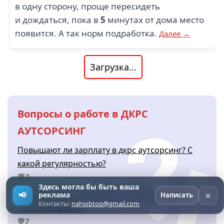
в одну сторону, проще пересидеть
и дождаться, пока в
5
минутах от дома место
появится. А так норм подработка.
Далее →
Загрузка...
Вопросы о работе в ДКРС
АУТСОРСИНГ
Повышают ли зарплату в дкрс аутсорсинг? С
какой регулярностью?
💬7
Здесь могла бы быть ваша
Какие вопросы задавали на собеседовании в
×
📢
реклама
Написать
Контакты:
nahjobtop@gmail.com
дкрс аутсорсинг?
💬7