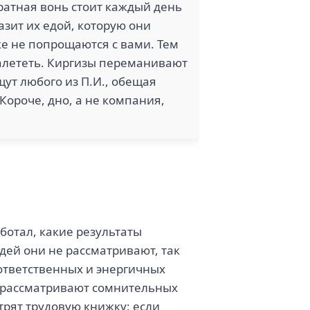
вратная вонь стоит каждый день
разит их едой, которую они
же не попрощаются с вами. Тем
алететь. Киргизы переманивают
щут любого из П.И., обещая
Короче, дно, а не компания,
ботал, какие результаты
ей они не рассматривают, так
ответственных и энергичных
е рассматривают сомнительных
отрят трудовую книжку: если