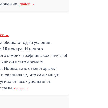
едование.
Далее →
лее →
ам обещают одни условия,
до
10
вечера. И никого
его о моих профнавыках, ничего!
как он всего добился.
ые. Нормально с некоторыми
и рассказали, что сами ищут,
пугивают, всех увольняют.
т сами.
Далее →