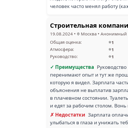
человек часто менял работу (ка
Строительная компан
19.08.2024
•
Москва
•
Анонимный 
⭐
Общая оценка:
1
⭐
Атмосфера:
1
⭐
Руководство:
1
✓ Преимущества
Руководство
перенимают опыт и тут же прощ
которую я видел. Зарплата част
объяснения не выплатив зарпла
в плачевном состоянии. Туалет
и едят за рабочим столом. Вонь
✗ Недостатки
Зарплата оплачи
улыбаться в глаза и унижать т