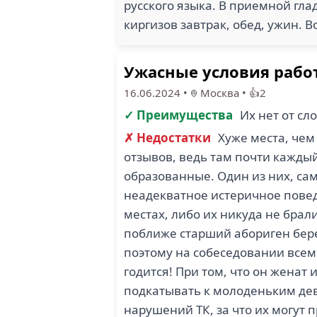
русского языка. В приемной гла
киргизов завтрак, обед, ужин.
Ужасные условия рабо
16.06.2024
•
Москва
•
👍2
✓ Преимущества
Их нет от сл
✗ Недостатки
Хуже места, чем
отзывов, ведь там почти кажды
образованные. Один из них, са
неадекватное истеричное поведе
местах, либо их никуда не брали
поближе старший абориген бере
поэтому на собеседовании всем 
годится! При том, что он женат 
подкатывать к молоденьким дев
нарушений ТК, за что их могут 