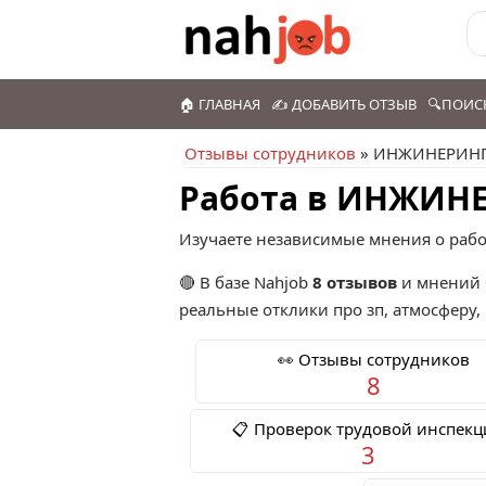
🏠 ГЛАВНАЯ
✍️ ДОБАВИТЬ ОТЗЫВ
🔍ПОИС
Отзывы сотрудников
» ИНЖИНЕРИН
Работа в ИНЖИН
Изучаете независимые мнения о раб
🔴 В базе Nahjob
8 отзывов
и мнений 
реальные отклики про зп, атмосферу,
👀 Отзывы сотрудников
8
📋 Проверок трудовой инспек
3