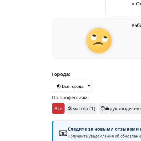
⭐ О
Раб
Города:
По профессиям:
Все
🛠️мастер (1)
🧑‍💼руководитель
Следите за новыми отзывами н
📧
Получайте уведомления об обновле