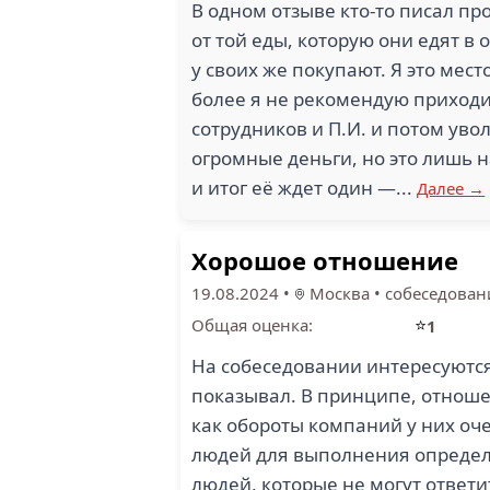
В одном отзыве кто-то писал про
от той еды, которую они едят в 
у своих же покупают. Я это мес
более я не рекомендую приходи
сотрудников и П.И. и потом уво
огромные деньги, но это лишь н
и итог её ждет один —...
Далее →
Хорошое отношение
19.08.2024
•
Москва
•
собеседован
⭐
Общая оценка:
1
На собеседовании интересуются
показывал. В принципе, отноше
как обороты компаний у них оч
людей для выполнения определё
людей, которые не могут ответи