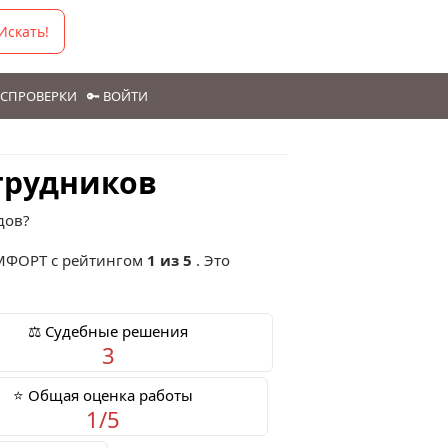
Искать!
ГОСПРОВЕРКИ
🔑 ВОЙТИ
трудников
дов?
МФОРТ
с рейтингом
1 из 5
. Это
⚖️ Судебные решения
3
⭐ Общая оценка работы
1/5