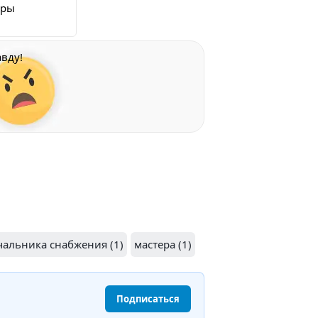
еры
вду!
чальника снабжения (1)
мастера (1)
Подписаться