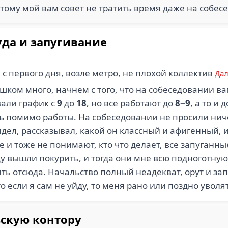
этому мой вам совет не тратить время даже на собес
уда и запугивание
с первого дня, возле метро, не плохой коллектив
Да
шком много, начнем с того, что на собеседовании в
вали график с
9
до
18
, но все работают до
8−9
, а то и 
сть помимо работы. На собеседовании не просили нич
дел, рассказывал, какой он классный и афигенный, и 
е и тоже не понимают, кто что делает, все запуганн
у вышли покурить, и тогда они мне всю подноготную 
ить отсюда. Начальство полный неадекват, орут и за
о если я сам не уйду, то меня рано или поздно уволя
скую контору