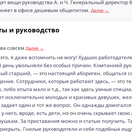
дят вещи руководства А. и Ч. Генеральный директор б
 Воняет в офисе дешевым общепитом.
Далее →
ты и руководство
ова совсем
Далее →
 это, я даже вспомнить не могу! Худших работодател
й день увольняли без особых причин. Компанией рук
мый старший, — это настоящий абориген, общаться с
ние. Сотрудники, которые работают здесь, — это те
, либо опыта мало и т.д., так как здесь умные специа
т исключительно молодых и красивых девушек, жел
задает один и тот же вопрос. Он однажды домогался
и у него, вроде, есть дети, но он очень скрывает св
ушкам. За приставания можно и статью получить. Т
прикрыть. Гнилые руководители и себе подобных ищут