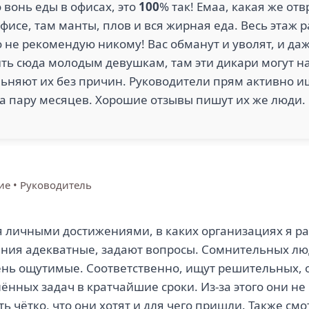
 вонь еды в офисах, это
100
% так! Емаа, какая же от
офисе, там манты, плов и вся жирная еда. Весь этаж 
то не рекомендую никому! Вас обманут и уволят, и да
ть сюда молодым девушкам, там эти дикари могут н
льняют их без причин. Руководители прям активно и
а пару месяцев. Хорошие отзывы пишут их же люди. 
ие
•
Руководитель
 личными достижениями, в каких организациях я ра
ния адекватные, задают вопросы. Сомнительных люд
ень ощутимые. Соответственно, ищут решительных, 
нных задач в кратчайшие сроки. Из-за этого они н
ть чётко, что они хотят и для чего пришли. Также см