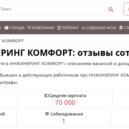
К
🏙️ ГОРОДА
👎 КОМПАНИИ
🏆 РЕЙТИНГ
⚖️ СУДЕБНЫЕ АКТЫ
🏛️ 
Г КОМФОРТ
ЕРИНГ КОМФОРТ: отзывы со
оте в ИНЖИНЕРИНГ КОМФОРТ с описанием вакансий и дохо
бывших и действующих работников про
ИНЖИНЕРИНГ КО
 штрафы.
💵Средняя зарплата
70 000
ций
💬 Собеседования
1