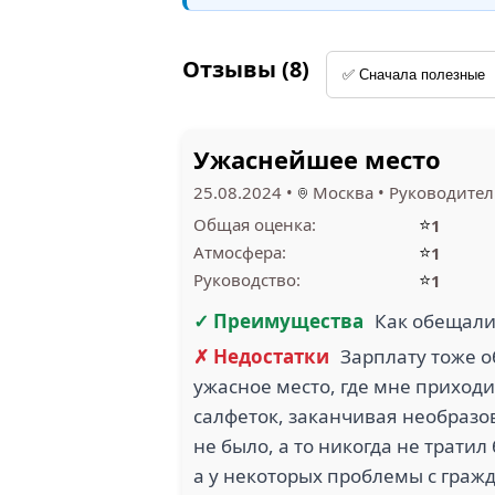
Отзывы (8)
Ужаснейшее место
25.08.2024
•
Москва
•
Руководител
⭐
Общая оценка:
1
⭐
Атмосфера:
1
⭐
Руководство:
1
✓ Преимущества
Как обещал
✗ Недостатки
Зарплату тоже об
ужасное место, где мне приходи
салфеток, заканчивая необразо
не было, а то никогда не трати
а у некоторых проблемы с гражд