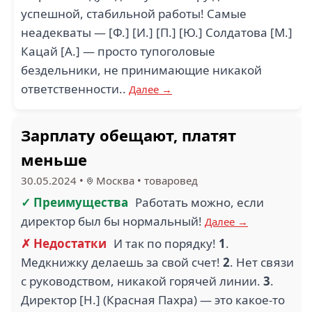
успешной, стабильной работы! Самые
неадекваты — [Ф.] [И.] [П.] [Ю.] Солдатова [М.]
Кацай [А.] — просто тупоголовые
бездельники, не принимающие никакой
ответственности..
Далее →
Зарплату обещают, платят
меньше
30.05.2024
•
Москва
•
товаровед
✓ Преимущества
Работать можно, если
директор был бы нормальный!
Далее →
✗ Недостатки
И так по порядку!
1
.
Медкнижку делаешь за свой счет!
2
. Нет связи
с руководством, никакой горячей линии.
3
.
Директор [Н.] (Красная Пахра) — это какое-то