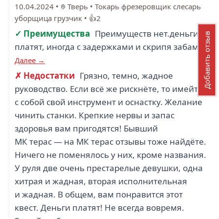
10.04.2024
•
Тверь
•
Токарь фрезеровщик слесарь
уборщица грузчик
•
👍2
✓ Преимущества
Преимуществ нет.деньги
Добавить отзыв
платят, иногда с задержками и скрипя забами.
Далее →
✗ Недостатки
Грязно, темно, жадное
руководство. Если всё же рискнёте, то имейте
с собой свой инструмент и оснастку. Желание
чинить станки. Крепкие нервы и запас
здоровья вам пригодятся! Бывший
МК терас — на МК терас отзывы тоже найдёте.
Ничего не поменялось у них, кроме названия.
У руля две очень престарелые девушки, одна
хитрая и жадная, вторая исполнительная
и жадная. В общем, вам понравится этот
квест. Деньги платят! Не всегда вовремя.