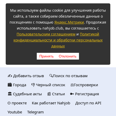
Мы используем файлы cookie для улучшения работы
сайта, а также собираем обезличенные данные о
посещениях с помощью
Яндекс.Метрики
. Продолжая
использовать nahjob.club, вы соглашаетесь с
Пользовательским соглашением
и
Политикой
конфиденциальности и обработки персональных
данных
Принять
Отклонить
✍️ Добавить отзыв
🔍Поиск по отзывам
🏙️ Городa
👎 Черный список
⚖️Госпроверки
🏛️ Судебные акты
📰 Статьи
🔑 Регистрация
О проекте
Как работает Nahjob
Доступ по API
Youtube
Telegram