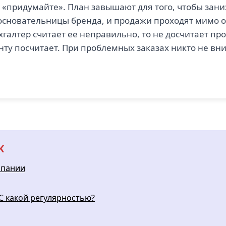
т «придумайте». План завышают для того, чтобы зани
сновательницы бренда, и продажи проходят мимо оп
ухгалтер считает ее неправильно, то не досчитает 
енту посчитает. При проблемных заказах никто не вн
K
мпании
С какой регулярностью?