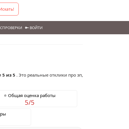
Искать!
ГОСПРОВЕРКИ
🔑 ВОЙТИ
м
5 из 5
. Это реальные отклики про зп,
⭐ Общая оценка работы
5/5
еры