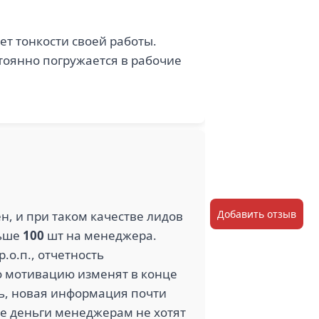
ет тонкости своей работы.
тоянно погружается в рабочие
Добавить отзыв
н, и при таком качестве лидов
льше
100
шт на менеджера.
.о.п., отчетность
то мотивацию изменят в конце
нь, новая информация почти
ие деньги менеджерам не хотят