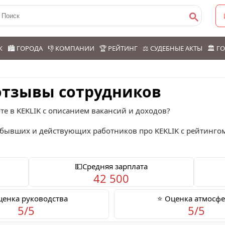
К
🏙️ ГОРОДА
👎 КОМПАНИИ
🏆 РЕЙТИНГ
⚖️ СУДЕБНЫЕ АКТЫ
🏛️ 
 отзывы сотрудников
е в KEKLIK с описанием вакансий и доходов?
бывших и действующих работников про
KEKLIK
с рейтинго
💵Средняя зарплата
42 500
ценка руководства
⭐ Оценка атмосф
5/5
5/5