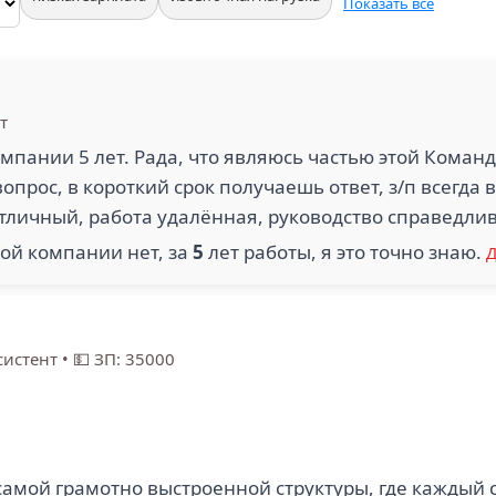
Показать все
т
мпании 5 лет. Рада, что являюсь частью этой Коман
опрос, в короткий срок получаешь ответ, з/п всегда 
тличный, работа удалённая, руководство справедли
той компании нет, за
5
лет работы, я это точно знаю.
Д
систент
•
💵 ЗП: 35000
самой грамотно выстроенной структуры, где каждый с