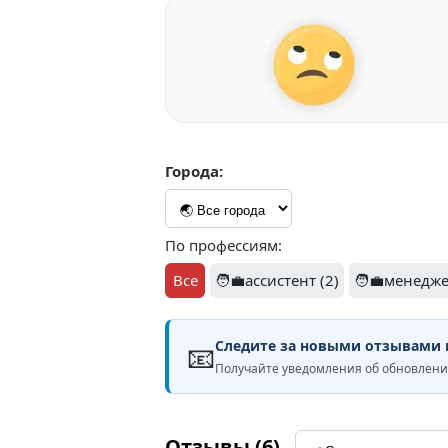
Города:
По профессиям:
Все
🧑‍💼ассистент (2)
🧑‍💼менедже
Следите за новыми отзывами н
📧
Получайте уведомления об обновлени
Отзывы (6)