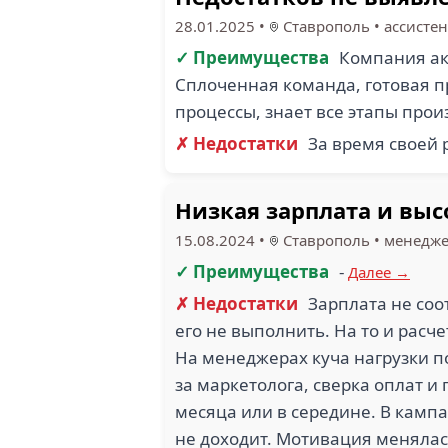
28.01.2025
•
Ставрополь
•
ассистен
✓ Преимущества
Компания ак
Сплоченная команда, готовая п
процессы, знает все этапы произ
✗ Недостатки
За время своей 
Низкая зарплата и выс
15.08.2024
•
Ставрополь
•
менедж
✓ Преимущества
-
Далее →
✗ Недостатки
Зарплата не соо
его не выполнить. На то и расч
На менеджерах куча нагрузки по
за маркетолога, сверка оплат и
месяца или в середине. В камп
не доходит. Мотивация менялась