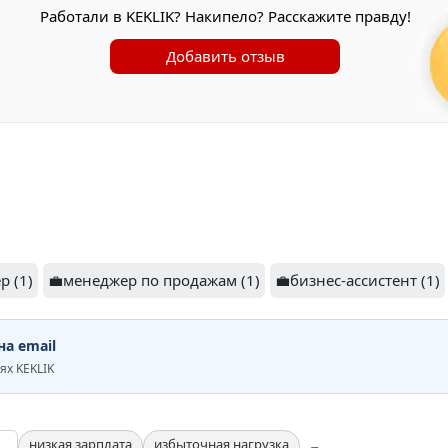
Работали в KEKLIK? Накипело? Расскажите правду!
Добавить отзыв
р (1)
💼менеджер по продажам (1)
💼бизнес-ассистент (1)
а email
ях KEKLIK
низкая зарплата
избыточная нагрузка