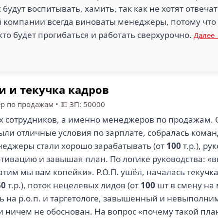
с будут воспитывать, хамить, так как не хотят отвеча
й компании всегда виноваты менеджеры, потому что 
 кто будет прогибаться и работать сверхурочно.
Далее
и и текучка кадров
р по продажам
•
💵 ЗП: 50000
х сотрудников, а именно менеджеров по продажам. 
ли отличные условия по зарплате, собралась коман
менеджеры стали хорошо зарабатывать (от
100
т.р.), р
тивацию и завышая план. По логике руководства: «
тим мы вам копейки». Р.О.П. ушёл, началась текучк
60
т.р.), поток нецелевых лидов (от
100
шт в смену на 
ь на р.о.п. и таргетологе, завышенный и невыполни
 и ничем не обоснован. На вопрос «почему такой план