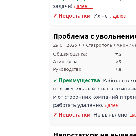
задачи!
Далее →
✗ Недостатки
Их нет.
Далее →
Проблема с увольнени
29.01.2025
•
Ставрополь
•
Анонимн
⭐
Общая оценка:
5
⭐
Атмосфера:
5
⭐
Руководство:
5
✓ Преимущества
Работаю в к
положительный опыт в компании
и от сторонних компаний и трен
работать удаленно.
Далее →
✗ Недостатки
Не выявлено.
Да
Недостатков не выявл