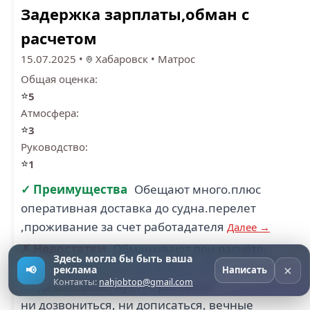
Задержка зарплаты,обман с
расчетом
15.07.2025
•
Хабаровск
•
Матрос
Общая оценка:
⭐
5
Атмосфера:
⭐
3
Руководство:
⭐
1
✓ Преимущества
Обещают много.плюс
оперативная доставка до судна.перелет
,проживание за счет работадателя
Далее →
✗ Недостатки
Обманывают при расчёте,
Здесь могла бы быть ваша
когда устраивался, всё прямо очень хорошо,
×
📢
реклама
Написать
Контакты:
nahjobtop@gmail.com
когда списался, мутят с расчётом,
ни дозвониться, ни дописаться, вечные