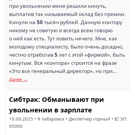
УК РЕГИОНАЛЬНЫЙ
при увольнении меня решили кинуть,
АРАКС (1)
ОПЕРАТОР (1)
выплатив так называемый оклад без премии.
Кинули на
50
тысяч рублей. Данную контору
никому не советую и всегда всем говорю
о ней как есть. Тут ловить нечего. Мне, как
2
5
молодому специалисту, было очень досадно,
БАМСТРОЙМЕХАНИЗАЦИЯ
честно отработав
5
лет с этой «фирмой», быть
(1)
КУБ (1)
кинутым. Вся «контора» строится на фразе
«Это все генеральный директор», но при...
Далее →
1
Сибтрак: Обманывают при
ЭСК ЭНЕРГОМОСТ
ИНТЕРПОЛ (1)
(1)
увольнении в зарплате
10.09.2025
•
Хабаровск
•
Диспетчер горный
•
💵 ЗП:
65000