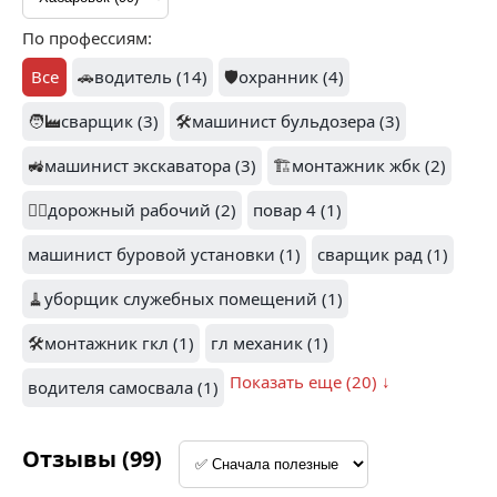
1
По профессиям:
ЛИТОНА (3)
СИБТРАК (3)
Все
🚗
водитель (14)
🛡️
охранник (4)
🧑‍🏭
сварщик (3)
🛠️
машинист бульдозера (3)
🚜
машинист экскаватора (3)
🏗️
монтажник жбк (2)
1
1
👷‍♂️
дорожный рабочий (2)
повар 4 (1)
РУСЬ (2)
СК ЛИДЕР (2)
машинист буровой установки (1)
сварщик рад (1)
🧹
уборщик служебных помещений (1)
🛠️
монтажник гкл (1)
гл механик (1)
1
Показать еще (20) ↓
водителя самосвала (1)
ХАКАНДЖИНСКОЕ
(2)
АМУР МИНЕРАЛС (2)
Отзывы (99)