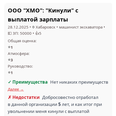
ООО "ХМО": "Кинули" с
5
2
выплатой зарплаты
ЮГРАДОРСТРОЙ
(2)
ССК ФАВОРИТ (2)
28.12.2025
•
Хабаровск
•
машинист экскаватора
•
💵 ЗП: 50000
•
👍5
Общая оценка:
⭐
1
Атмосфера:
1
3
⭐
3
СФЕРА (1)
КАМТРАНС (1)
Руководство:
⭐
1
✓ Преимущества
Нет никаких преимуществ
Далее →
✗ Недостатки
Добросовестно отработал
в данной организации
5
лет, и как итог при
ГРАНИТ (1)
ТРУД (1)
увольнении меня кинули с выплатой