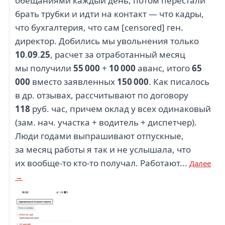
обещаниями каждый день, потом перестали
брать трубки и идти на контакт — что кадры,
что бухгалтерия, что сам [censored] ген.
директор. Добились мы увольнения только
10
.
09
.
25
, расчет за отработанный месяц
мы получили
55 000
+
10 000
аванс, итого
65
000
вместо заявленных
150 000
. Как писалось
в др. отзывах, рассчитывают по договору
118
руб. час, причем оклад у всех одинаковый
(зам. нач. участка + водитель + диспетчер).
Люди годами выпрашивают отпускные,
за месяц работы я так и не услышала, что
их вообще-то кто-то получал. Работают...
Далее
→