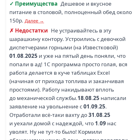
✓ Преимущества
Дешевое и вкусное
питание в столовой, полноценный обед около
ВОСТОК ИНВЕСТ ПРОЕКТ
150р.
Далее →
КЛИНКОМ (1)
(1)
✗ Недостатки
Не устраивайтесь в эту
шарашкину контору. Устроились с девочкой
диспетчерами горными (на Известковой)
01
.
08
.
2025
и уже на пятый день поняли, что
1
попали в ад! 1С программа просто голая, вся
работа делается в куче таблицах Excel
ИНИЦИАТИВА (1)
ИВА (1)
(начиная от прихода топлива и заканчивая
простоями). Работу накидывают вплоть
до механической службы.
18
.
08
.
25
написали
заявление на увольнение с
01
.
09
.
25
.
3
Отработали всё-таки вахту до
31
.
08
.
25
АРКТИК КАТЕРИНГ СЕРВИС
и уехали домой с надеждой, что
1
.
09
нас
ПОЛЯРИС (1)
(1)
уволят. Ну не тут-то было! Кормили