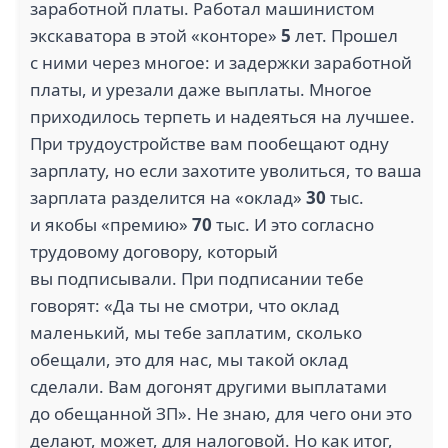
заработной платы. Работал машинистом
экскаватора в этой «конторе»
5
лет. Прошел
с ними через многое: и задержки заработной
платы, и урезали даже выплаты. Многое
1
5
приходилось терпеть и надеяться на лучшее.
ГЛОБАЛ (1)
ГАЗАРТСТРОЙ (1)
При трудоустройстве вам пообещают одну
зарплату, но если захотите уволиться, то ваша
зарплата разделится на «оклад»
30
тыс.
и якобы «премию»
70
тыс. И это согласно
трудовому договору, который
2
1
вы подписывали. При подписании тебе
ДЕЛКО (1)
АКС (1)
говорят: «Да ты не смотри, что оклад
маленький, мы тебе заплатим, сколько
обещали, это для нас, мы такой оклад
сделали. Вам догонят другими выплатами
1
до обещанной ЗП». Не знаю, для чего они это
5
делают, может, для налоговой. Но как итог,