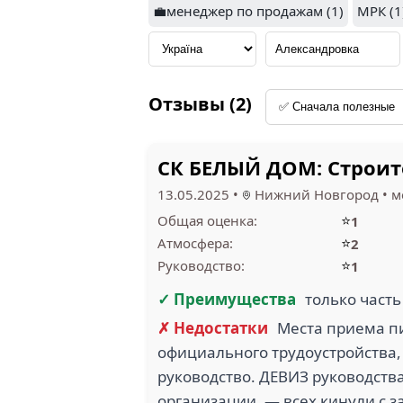
💼менеджер по продажам (1)
МРК (1
Отзывы (2)
СК БЕЛЫЙ ДОМ: Строи
13.05.2025
•
Нижний Новгород
•
м
⭐
Общая оценка:
1
⭐
Атмосфера:
2
⭐
Руководство:
1
✓ Преимущества
только част
✗ Недостатки
Места приема пи
официального трудоустройства,
руководство. ДЕВИЗ руководства
организации, — всех кинули с 