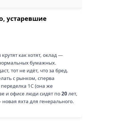
о, устаревшие
 крутят как хотят, оклад —
 нормальных бумажных.
т, тот не идёт, что за бред.
елать с рынком, сперва
 переделка 1С (она же
тве и офисе люди сидят по
20
лет,
 новая яхта для генерального.