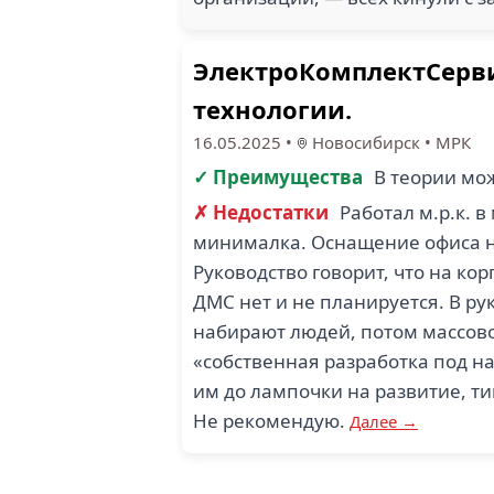
ЭлектроКомплектСервис
технологии.
16.05.2025
•
Новосибирск
•
МРК
✓ Преимущества
В теории мо
✗ Недостатки
Работал м.р.к. 
минималка. Оснащение офиса н
Руководство говорит, что на кор
ДМС нет и не планируется. В ру
набирают людей, потом массово
«собственная разработка под на
им до лампочки на развитие, ти
Не рекомендую.
Далее →