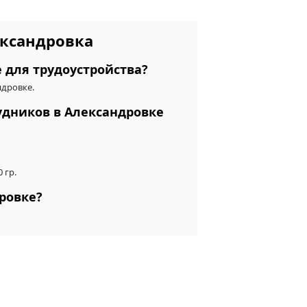
ександровка
 для трудоустройства?
ндровке.
удников в Александровке
 гр.
ровке?