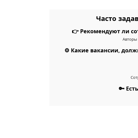
Часто зада
👉 Рекомендуют ли со
Авторы 
⚙️ Какие вакансии, дол
Сот
🔑 Ес