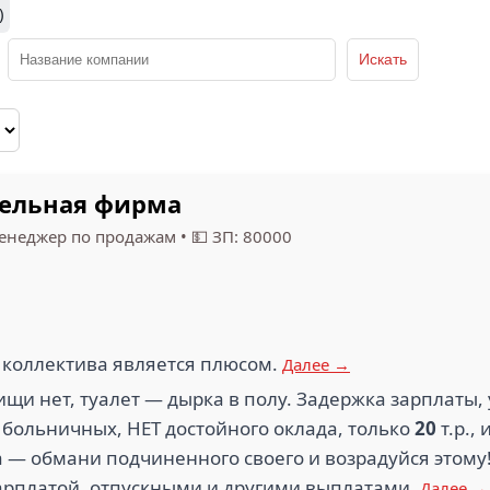
)
тельная фирма
енеджер по продажам
•
💵 ЗП: 80000
ь коллектива является плюсом.
Далее →
щи нет, туалет — дырка в полу. Задержка зарплаты, 
 больничных, НЕТ достойного оклада, только
20
т.р.,
 — обмани подчиненного своего и возрадуйся этому! 
зарплатой, отпускными и другими выплатами.
Далее →