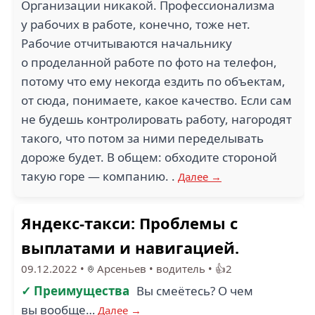
(1)
(1)
Организации никакой. Профессионализма
у рабочих в работе, конечно, тоже нет.
Рабочие отчитываются начальнику
о проделанной работе по фото на телефон,
1
3.5
потому что ему некогда ездить по объектам,
от сюда, понимаете, какое качество. Если сам
не будешь контролировать работу, нагородят
GENERAL SITE (1)
THE GROUP (1)
такого, что потом за ними переделывать
дороже будет. В общем: обходите стороной
такую горе — компанию. .
Далее →
4
Яндекс-такси: Проблемы с
ВОСТОКСПЕЦТЕХНИКА
(1)
ШАВЕРНО (1)
выплатами и навигацией.
09.12.2022
•
Арсеньев
•
водитель
•
👍2
✓ Преимущества
Вы смеётесь? О чем
вы вообще…
Далее →