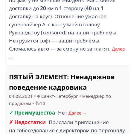
по факту не меньше
140
/день. Расстояния
доставки до
20
км в
1
сторону (
40
на
1
доставку на круг). Отношение ужасное,
супервайзер А. с контузией в голову.
Руководству [censored] на ваши проблемы.
Не грузится софт — ваши проблемы.
Сломалось авто — за смену не заплатят.
Далее
→
ПЯТЫЙ ЭЛЕМЕНТ: Ненадежное
поведение кадровика
04.08.2021
•
Санкт-Петербург
•
менеджер по
продажам
•
👍10
✓ Преимущества
Нет
Далее →
✗ Недостатки
Прислали приглашение
на собеседование с директором по персоналу