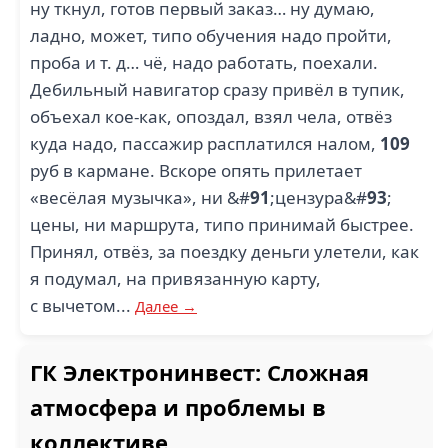
ну ткнул, готов первый заказ… ну думаю,
ладно, может, типо обучения надо пройти,
проба и т. д… чё, надо работать, поехали.
Дебильный навигатор сразу привёл в тупик,
объехал кое-как, опоздал, взял чела, отвёз
куда надо, пассажир расплатился налом,
109
руб в кармане. Вскоре опять прилетает
«весёлая музычка», ни &#
91
;цензура&#
93
;
цены, ни маршрута, типо принимай быстрее.
Принял, отвёз, за поездку деньги улетели, как
я подумал, на привязанную карту,
с вычетом...
Далее →
ГК Электронинвест: Сложная
атмосфера и проблемы в
коллективе