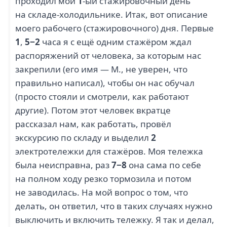
проходил мой
1
-ый стажировочный день
на складе-холодильнике. Итак, вот описание
моего рабочего (стажировочного) дня. Первые
1
,
5−2
часа я с ещё одним стажёром ждал
распоряжений от человека, за которым нас
закрепили (его имя — М., не уверен, что
правильно написал), чтобы он нас обучал
(просто стояли и смотрели, как работают
другие). Потом этот человек вкратце
рассказал нам, как работать, провёл
экскурсию по складу и выделил
2
электротележки для стажёров. Моя тележка
была неисправна, раз
7−8
она сама по себе
на полном ходу резко тормозила и потом
не заводилась. На мой вопрос о том, что
делать, он ответил, что в таких случаях нужно
выключить и включить тележку. Я так и делал,