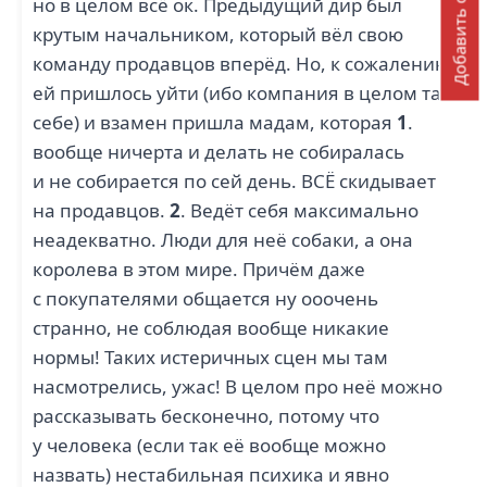
Добавить отзыв
но в целом всё ок. Предыдущий дир был
крутым начальником, который вёл свою
команду продавцов вперёд. Но, к сожалению,
ей пришлось уйти (ибо компания в целом так
себе) и взамен пришла мадам, которая
1
.
вообще ничерта и делать не собиралась
и не собирается по сей день. ВСЁ скидывает
на продавцов.
2
. Ведёт себя максимально
неадекватно. Люди для неё собаки, а она
королева в этом мире. Причём даже
с покупателями общается ну ооочень
странно, не соблюдая вообще никакие
нормы! Таких истеричных сцен мы там
насмотрелись, ужас! В целом про неё можно
рассказывать бесконечно, потому что
у человека (если так её вообще можно
назвать) нестабильная психика и явно