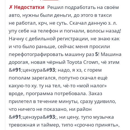
5
✗ Недостатки
Решил подработать на своём
МЕТАЛЛЭНЕРГО
авто, нужны были деньги, до этого в такси
ЛУКОМ А (1)
СЕВЕРО ЗАПАД (1)
не работал, крч, не суть. Скачал данную з. л.
упу себе на телефон и погнали, волосы назад!
Начну с дебильной регистрации, не знаю как
и что было раньше, сейчас меня просили
перефотографировать машину раз
5
! Машина
GRUPO CORTEFIEL
SPRINGFIELD,
дорогая, новая чёрный Toyota Crown, чё этим
WOMENSECRET (1)
&#
91
;цензура&#
93
; надо, я хз, с горем
пополам зарегался, попутно скачал ещё
какую-то ху. ту на тел, чё-то «мой налог»
вроде, программа потребовала. Заказ
прилетел в течение минуты, сразу удивило,
что ничего не показано, ни район
&#
91
;цензура&#
93
;, ни цену, тупо музычка
тревожная и таймер, типо «срочно принять»,