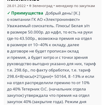
28.01.2022
•
Зеленоград
•
менеджер по закупкам
✓ Преимущества
Добрый день! [К.]
о компании ГК АО «Электронинвест»
Уважаемый соискатель. Плюсы! Белая з/п
в размере 50.000р. до ндфл, то есть на руки
где-то 43.500р., возможна премия на отдел
в размере от 10−40% к окладу, далее
в договоре не будет прописан оклад
и премия, а будет хитро и с точки зрения
руководство выгодно указано для них, тариф
т.е. 298.6р., по факту обработки, т.е. тариф
298.6×8(часы)×21(дни)= 50164, 8 -13% и если
на отдел распределили премию то от 10%
до 40% Тетерник О.С. (начальник отдела
закупок) утверждала что премия на отдел
закупок 40% (закрытие года). Режим дня