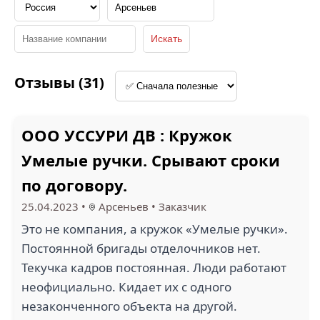
1.5
Отзывы (31)
PEPSICO (1)
ПЯТЫЙ ЭЛЕМЕНТ (1)
ООО УССУРИ ДВ : Кружок
Умелые ручки. Срывают сроки
1
2.4
по договору.
СВЯЗЬТРАНСНЕФТЬ (1)
СОФИС (1)
25.04.2023
•
Арсеньев
•
Заказчик
Это не компания, а кружок «Умелые ручки».
Постоянной бригады отделочников нет.
Текучка кадров постоянная. Люди работают
неофициально. Кидает их с одного
2
РОССИЙСКИЙ СОЮЗ
незаконченного объекта на другой.
ЭЛЕКТРОНИНВЕСТ
АВТОСТРАХОВЩИКОВ