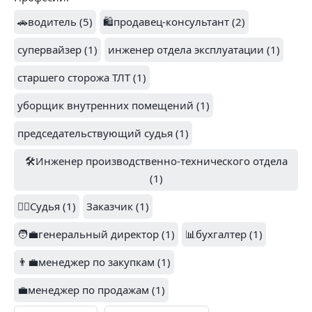
2.3
🚗водитель (5)
🛍️продавец-консультант (2)
СИМПЛЕКС (1)
МЕРЛИОН (1)
супервайзер (1)
инженер отдела эксплуатации (1)
старшего сторожа ТЛТ (1)
уборщик внутренних помещений (1)
председательствующий судья (1)
ЭКСИМ ПАСИФИК
🛠️Инженер производственно-технического отдела
ПОЛЕЗНЫЕ СВЯЗИ (1)
(1)
(1)
👨‍⚖️Судья (1)
Заказчик (1)
🧑‍💼генеральный директор (1)
📊бухгалтер (1)
👨‍💼менеджер по закупкам (1)
SAVETIME (1)
TNS РОССИЯ (1)
💼менеджер по продажам (1)