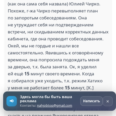
(как она сама себя назвала) Юлией Чирко.
Похоже, г-жа Чирко перевыполняет план
по запоротым собеседованиям. Она
не утруждает себя ни подтверждением
встречи, ни скидыванием корректных данных
кабинета, где она проводит собеседования.
Окей, мы не гордые и нашли все
самостоятельно. Явившись к оговорённому
времени, она попросила подождать меня
за дверью, т.к. была занята. Ок, я уделил
ей ещё
15
минут своего времени. Когда
я собирался уже уходить, т.к. режим Хатико
у меня не работает более
15
минут, [К.]
по персоналу милостиво пригласила меня
Здесь могла бы быть ваша
×
📢
реклама
на аудиенцию. Я понял, что наконец зажглась
Написать
Контакты:
nahjobtop@gmail.com
моя счастливая звезда и я могу попытать своё
счастье на позицию Руководителя отдела