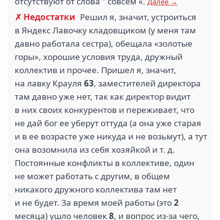
отсутствуют от слова " совсем «.
Далее →
✗ Недостатки
Решил я, значит, устроиться
в Яндекс Лавочку кладовщиком (у меня там
давно работала сестра), обещала «золотые
горы», хорошие условия труда, дружный
коллектив и прочее. Пришел я, значит,
на лавку Крауля
63
, заместителей директора
там давно уже нет, так как директор видит
в них своих конкурентов и переживает, что
не дай бог ее уберут оттуда (а она уже старая
и в ее возрасте уже никуда и не возьмут), а тут
она возомнила из себя хозяйкой и т. д.
Постоянные конфликты в коллективе, один
не может работать с другим, в общем
никакого дружного коллектива там нет
и не будет. За время моей работы (это
2
месяца) ушло человек
8
, и вопрос из-за чего,