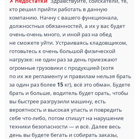
✗ Недостатки
Здравствуйте, соискатели, те,
кто решил прийти работать в данную
1
компанию. Начну с вашего функционала,
ЛУКОЙЛ (1)
РУБИН (1)
должностных обязанностей, а их у вас будет
очень-очень много, и иной раз на обед
не сможете уйти. Устраиваясь кладовщиком,
готовьтесь к очень большой физической
нагрузке: не один раз за день приезжают
1
1
огромные грузовики с продукцией (хотя
РУСАЛ (1)
ГАЗПРОМ (1)
по их же регламенту и правилам нельзя брать
за один раз более
15
кг), всё это обман. Будете
брать и больше, водитель будет орать, чтобы
вы быстрее разгрузили машину, есть
вероятность и высокая упасть и повредить
2.5
2
себе что-либо, потом спишут на нарушение
АСК (1)
НИТЭК (1)
техники безопасности — и всё. Далее весь
день вы будете бегать и собирать заказы,