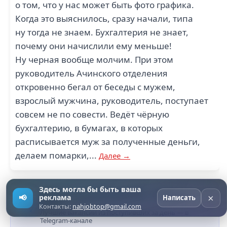
о том, что у нас может быть фото графика.
Когда это выяснилось, сразу начали, типа
ну тогда не знаем. Бухгалтерия не знает,
почему они начислили ему меньше!
Ну черная вообще молчим. При этом
руководитель Ачинского отделения
откровенно бегал от беседы с мужем,
взрослый мужчина, руководитель, поступает
совсем не по совести. Ведёт чёрную
бухгалтерию, в бумагах, в которых
расписывается муж за полученные деньги,
делаем помарки,...
Далее →
Здесь могла бы быть ваша
Вахта с максимальной ЗП — отбор за
×
📢
реклама
Написать
сутки
›
Контакты:
nahjobtop@gmail.com
Лучшие вакансии из поступивших за день — в
Telegram-канале