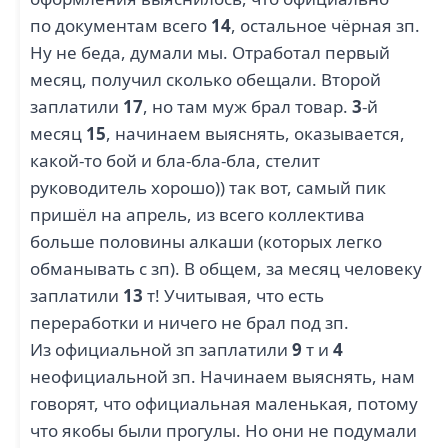
по документам всего
14
, остальное чёрная зп.
Ну не беда, думали мы. Отработал первый
месяц, получил сколько обещали. Второй
заплатили
17
, но там муж брал товар.
3
-й
месяц
15
, начинаем выяснять, оказывается,
какой-то бой и бла-бла-бла, стелит
руководитель хорошо)) так вот, самый пик
пришёл на апрель, из всего коллектива
больше половины алкаши (которых легко
обманывать с зп). В общем, за месяц человеку
заплатили
13
т! Учитывая, что есть
переработки и ничего не брал под зп.
Из официальной зп заплатили
9
т и
4
неофициальной зп. Начинаем выяснять, нам
говорят, что официальная маленькая, потому
что якобы были прогулы. Но они не подумали