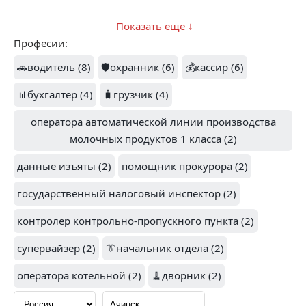
Показать еще ↓
Професии:
1
🚗водитель (8)
🛡️охранник (6)
💰кассир (6)
SMART (2)
📊бухгалтер (4)
🧳грузчик (4)
БОГУСЛАВЕЦ (2)
оператора автоматической линии производства
молочных продуктов 1 класса (2)
данные изъяты (2)
помощник прокурора (2)
государственный налоговый инспектор (2)
АРТА (2)
СЕРВИС СТРОЙ (2)
контролер контрольно-пропускного пункта (2)
супервайзер (2)
👔начальник отдела (2)
оператора котельной (2)
🧹дворник (2)
АЧИНСКИЙ
КОЛЛЕДЖ
ТРАНСПОРТА И