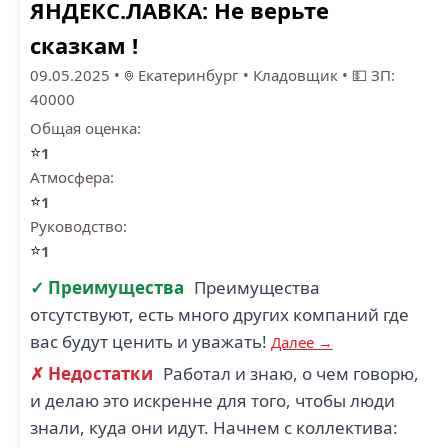
ЯНДЕКС.ЛАВКА: Не верьте
КОПИЦЕНТР (1)
САВТРАНСАВТО (1)
сказкам !
09.05.2025
•
Екатеринбург
•
Кладовщик
•
💵 ЗП:
40000
Общая оценка:
⭐
1
БАНКИ.РУ (1)
Атмосфера:
⭐
1
Руководство:
⭐
1
✓ Преимущества
Преимущества
отсутствуют, есть много других компаний где
вас будут ценить и уважать!
Далее →
✗ Недостатки
Работал и знаю, о чем говорю,
и делаю это искренне для того, чтобы люди
знали, куда они идут. Начнем с коллектива: