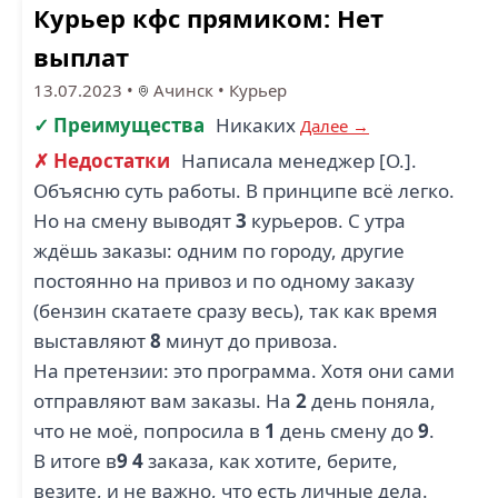
Курьер кфс прямиком: Нет
выплат
13.07.2023
•
Ачинск
•
Курьер
✓ Преимущества
Никаких
Далее →
✗ Недостатки
Написала менеджер [О.].
Объясню суть работы. В принципе всё легко.
Но на смену выводят
3
курьеров. С утра
ждёшь заказы: одним по городу, другие
постоянно на привоз и по одному заказу
(бензин скатаете сразу весь), так как время
выставляют
8
минут до привоза.
На претензии: это программа. Хотя они сами
отправляют вам заказы. На
2
день поняла,
что не моё, попросила в
1
день смену до
9
.
В итоге в
9
4
заказа, как хотите, берите,
везите, и не важно, что есть личные дела.