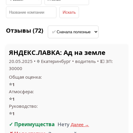
СЕЛЬСКОГО
ХОЗЯЙСТВА (2)
ГАБРУСЕНКО (2)
Отзывы (72)
1.2
ЯНДЕКС.ЛАВКА: Ад на земле
КАНЦЛЕР (1)
ВАЙЛДБЕРРИЗ (1)
20.05.2025
•
Екатеринбург
•
водитель
•
💵 ЗП:
30000
Общая оценка:
⭐
1
1.6
Атмосфера:
4
⭐
1
РЖД (1)
ЯРЧЕ (1)
Руководство:
⭐
1
✓ Преимущества
Нету
Далее →