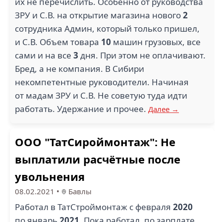
их не перечислить. Особенно от руководства
ЗРУ и С.В. на открытие магазина нового
2
сотрудника Админ, который только пришел,
и С.В. Объем товара
10
машин грузовых, все
сами и на все
3
дня. При этом не оплачивают.
Бред, а не компания. В Сибири
некомпетентные руководители. Начиная
от мадам ЗРУ и С.В. Не советую туда идти
работать. Удержание и прочее.
Далее →
ООО "ТатСироймонтаж": Не
выплатили расчётные после
увольнения
08.02.2021
•
Бавлы
Работал в ТатСтроймонтаж с февраля
2020
по январь
2021
. Пока работал, по зарплате