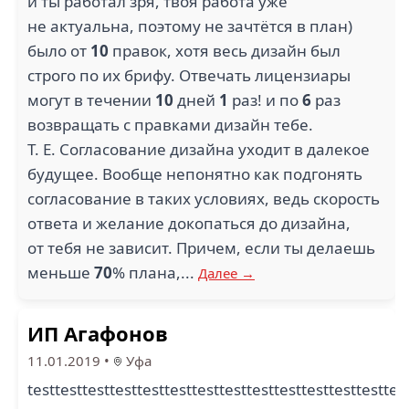
и ты работал зря, твоя работа уже
не актуальна, поэтому не зачтётся в план)
было от
10
правок, хотя весь дизайн был
строго по их брифу. Отвечать лицензиары
могут в течении
10
дней
1
раз! и по
6
раз
возвращать с правками дизайн тебе.
Т. Е. Согласование дизайна уходит в далекое
будущее. Вообще непонятно как подгонять
согласование в таких условиях, ведь скорость
ответа и желание докопаться до дизайна,
от тебя не зависит. Причем, если ты делаешь
меньше
70
% плана,...
Далее →
ИП Агафонов
11.01.2019
•
Уфа
testtesttesttesttesttesttesttesttesttesttesttesttesttes