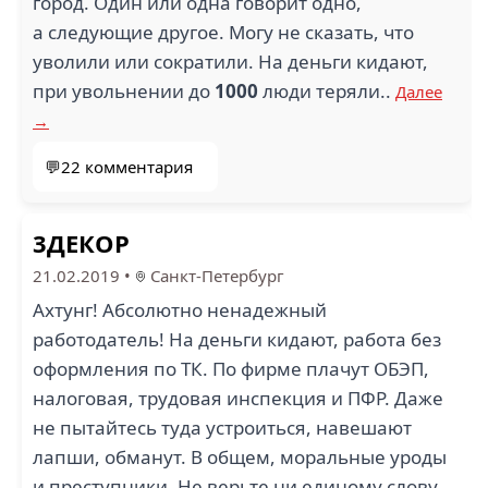
город. Один или одна говорит одно,
а следующие другое. Могу не сказать, что
уволили или сократили. На деньги кидают,
при увольнении до
1000
люди теряли..
Далее
→
💬22 комментария
3ДЕКОР
21.02.2019
•
Санкт-Петербург
Ахтунг! Абсолютно ненадежный
работодатель! На деньги кидают, работа без
оформления по ТК. По фирме плачут ОБЭП,
налоговая, трудовая инспекция и ПФР. Даже
не пытайтесь туда устроиться, навешают
лапши, обманут. В общем, моральные уроды
и преступники. Не верьте ни единому слову,