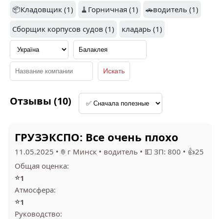
📦Кладовщик (1)
КОФЕПОРТ (1)
🧹Горничная (1)
🚗водитель (1)
2GIS (1)
Сборщик корпусов судов (1)
кладарь (1)
1
CEZAR CLUB
CORPORATION (1)
MARINO GROUP (1)
Отзывы (10)
ГРУЗЭКСПО: Все очень плохо
11.05.2025
•
г Минск
•
водитель
•
💵 ЗП: 800
•
👍25
1.5
Общая оценка:
МИНИТЕХПРО (1)
⭐
1
Атмосфера:
⭐
1
Руководство: