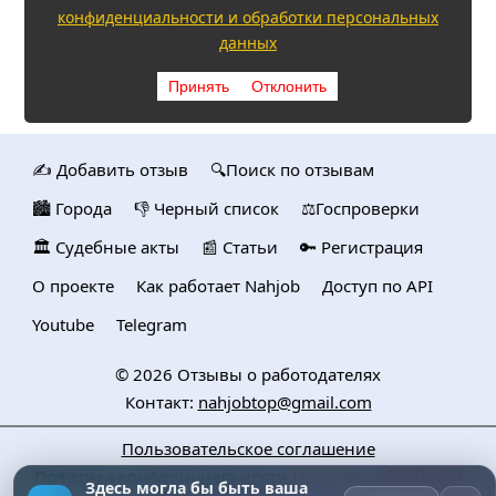
конфиденциальности и обработки персональных
данных
Принять
Отклонить
✍️ Добавить отзыв
🔍Поиск по отзывам
🏙️ Городa
👎 Черный список
⚖️Госпроверки
🏛️ Судебные акты
📰 Статьи
🔑 Регистрация
О проекте
Как работает Nahjob
Доступ по API
Youtube
Telegram
© 2026
Отзывы о работодателях
Контакт:
nahjobtop@gmail.com
Пользовательское соглашение
Политика конфедициальности
Политика обработки
Здесь могла бы быть ваша