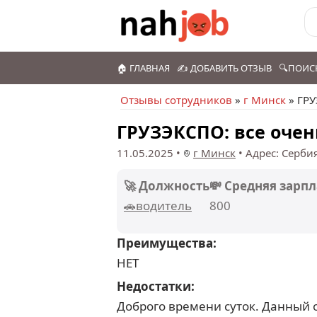
🏠 ГЛАВНАЯ
✍️ ДОБАВИТЬ ОТЗЫВ
🔍ПОИС
Отзывы сотрудников
»
г Минск
» ГРУ
ГРУЗЭКСПО: все очен
11.05.2025
•
г Минск
•
Адрес: Серби
🚀 Должность
💸 Средняя зарпл
🚗водитель
800
Преимущества:
НЕТ
Недостатки:
Доброго времени суток. Данный от