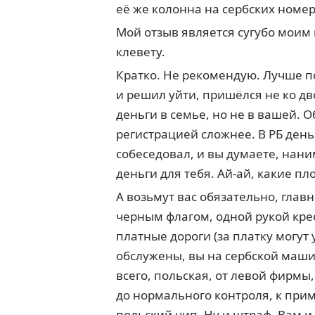
её же колонна на сербских номера
Мой отзыв является сугубо моим
клевету.
Кратко. Не рекомендую. Лучше по
и решил уйти, пришёлся не ко дв
деньги в семье, но не в вашей. 
регистрацией сложнее. В РБ день
собеседовал, и вы думаете, наним
деньги для тебя. Ай-ай, какие пл
А возьмут вас обязательно, глав
черным флагом, одной рукой крес
платные дороги (за платку могут
обслужены, вы на сербской машин
всего, польская, от левой фирмы
до нормального контроля, к прим
польский чип. Ну и штраф. Вам 