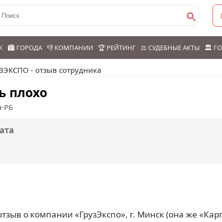
К
🏙️ ГОРОДА
👎 КОМПАНИИ
🏆 РЕЙТИНГ
⚖️ СУДЕБНЫЕ АКТЫ
🏛️ 
ЗЭКСПО - отзыв сотрудника
ь плохо
я-РБ
ата
зыв о компании «ГрузЭкспо», г. Минск (она же «Карго