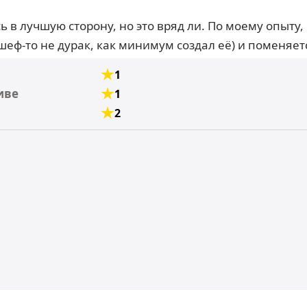
ь в лучшую сторону, но это вряд ли. По моему опыту,
шеф-то не дурак, как минимум создал её) и поменяет
1
иве
1
2