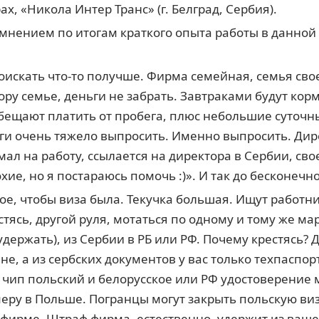
х, «Никола Интер Транс» (г. Белград, Сербия).
 мнением по итогам краткого опыта работы в данной
искать что-то получше. Фирма семейная, семья свое
ору семье, деньги не забрать. Завтраками будут корм
Обещают платить от пробега, плюс небольшие суточны
ги очень тяжело выпросить. Именно выпросить. Дире
ал на работу, ссылается на директора в Сербии, свое
охие, но я постараюсь помочь :)». И так до бесконечно
ное, чтобы виза была. Текучка большая. Ищут работн
тясь, другой руля, мотаться по одному и тому же м
 удержать), из Сербии в РБ или РФ. Почему крестясь?
е, а из сербских документов у вас только техпаспор
, чип польский и белорусское или РФ удостоверение 
еру в Польше. Погранцы могут закрыть польскую виз
и фирме. Штраф фирма, естественно, удержит из ва