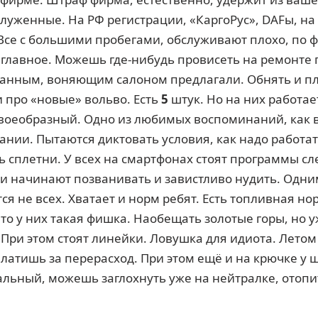
луженные. На РФ регистрации, «КаргоРус», DAFы, на 
Все с большими пробегами, обслуживают плохо, по ф
е главное. Можешь где-нибудь провисеть на ремонте 
анным, воняющим салоном предлагали. Обнять и пла
 про «новые» вольво. Есть
5
штук. Но на них работае
 своеобразный. Одно из любимых воспоминаний, как
ании. Пытаются диктовать условия, как надо работат
ь сплетни. У всех на смартфонах стоят программы сл
 и начинают позванивать и завистливо нудить. Одни
ся не всех. Хватает и норм ребят. Есть топливная но
то у них такая фишка. Наобещать золотые горы, но у
ри этом стоят линейки. Ловушка для идиота. Летом 
 платишь за перерасход. При этом ещё и на крючке у 
альный, можешь заглохнуть уже на нейтралке, отопи