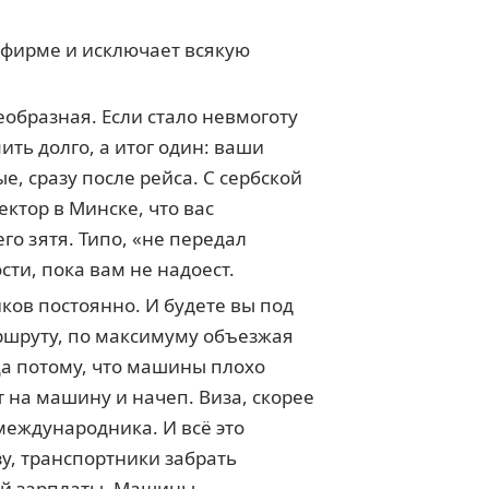
 фирме и исключает всякую
образная. Если стало невмоготу
ить долго, а итог один: ваши
е, сразу после рейса. С сербской
ктор в Минске, что вас
го зятя. Типо, «не передал
сти, пока вам не надоест.
иков постоянно. И будете вы под
аршруту, по максимуму объезжая
 Да потому, что машины плохо
т на машину и начеп. Виза, скорее
международника. И всё это
у, транспортники забрать
шей зарплаты. Машины