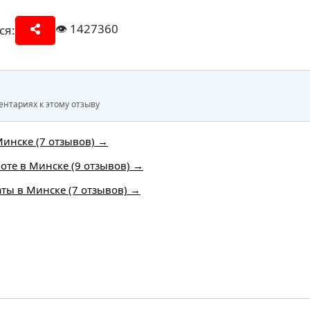
👁️
1427360
ся:
нтариях к этому отзыву
инске (7 отзывов) →
боте в Минске (9 отзывов) →
аты в Минске (7 отзывов) →