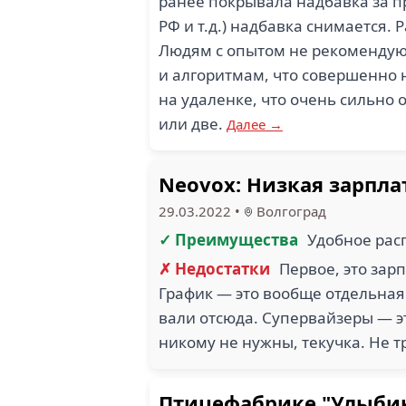
ранее покрывала надбавка за п
РФ и т.д.) надбавка снимается.
Людям с опытом не рекомендую 
и алгоритмам, что совершенно 
на удаленке, что очень сильно
или две.
Далее →
Neovox: Низкая зарпла
29.03.2022
•
Волгоград
✓ Преимущества
Удобное ра
✗ Недостатки
Первое, это зарп
График — это вообще отдельная 
вали отсюда. Супервайзеры — эт
никому не нужны, текучка. Не т
Птицефабрике "Улыбин