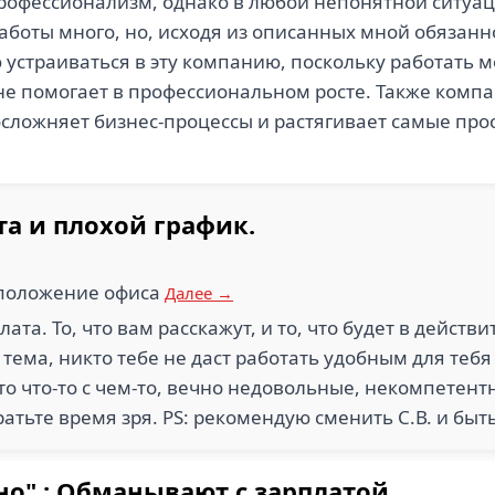
рофессионализм, однако в любой непонятной ситуаци
 Работы много, но, исходя из описанных мной обязанн
устраиваться в эту компанию, поскольку работать м
не помогает в профессиональном росте. Также компа
 осложняет бизнес-процессы и растягивает самые пр
та и плохой график.
сположение офиса
Далее →
лата. То, что вам расскажут, и то, что будет в действ
тема, никто тебе не даст работать удобным для тебя
о что-то с чем-то, вечно недовольные, некомпетент
ратьте время зря. PS: рекомендую сменить С.В. и быт
о" : Обманывают с зарплатой