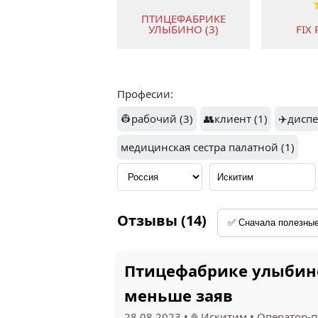
ПТИЦЕФАБРИКЕ
УЛЫБИНО (3)
FIX 
Професии:
1.7
👷рабочий (3)
👥клиент (1)
✈️диспе
МФЦ (1)
медицинская сестра палатной (1)
ГЛАВ
Отзывы (14)
Птицефабрике улыбино:
меньше заяв
28.08.2023
•
Искитим
•
Оператор-п