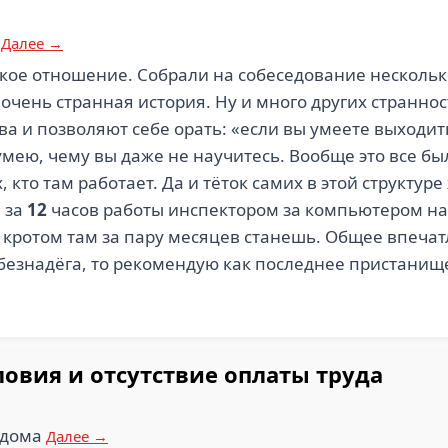
у
Далее →
ское отношение. Собрали на собеседование несколько
 очень странная история. Ну и много других страннос
а и позволяют себе орать: «если вы умеете выходить
 умею, чему вы даже не научитесь. Вообще это все бы
х, кто там работает. Да и тёток самих в этой структу
 за
12
часов работы инспектором за компьютером на
м кротом там за пару месяцев станешь. Общее впеча
 безнадёга, то рекомендую как последнее пристанищ
ловия и отсутствие оплаты труда
 дома
Далее →