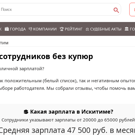
К
🏙️ ГОРОДА
👎 КОМПАНИИ
🏆 РЕЙТИНГ
⚖️ СУДЕБНЫЕ АКТЫ
🏛️ 
итим
сотрудников без купюр
риличной зарплатой?
к положительным (белый список), так и негативным опытом
ыборе работодателя. Мы собрали отзывы, чтобы помочь ва
💲 Какая зарплата в Искитиме?
Сотрудники указывают зарплаты от 20000 до 65000 рублей
Средняя зарплата 47 500 руб. в меся