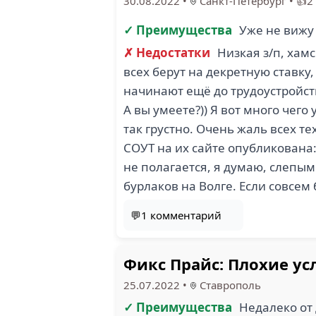
30.08.2022
•
Санкт-Петербург
•
👍2
✓ Преимущества
Уже не виж
✗ Недостатки
Низкая з/п, хам
всех берут на декретную ставку,
начинают ещё до трудоустройств
А вы умеете?)) Я вот много чего
так грустно. Очень жаль всех те
СОУТ на их сайте опубликована:
не полагается, я думаю, слепы
бурлаков на Волге. Если совсем
💬1 комментарий
Фикс Прайс: Плохие ус
25.07.2022
•
Ставрополь
✓ Преимущества
Недалеко от