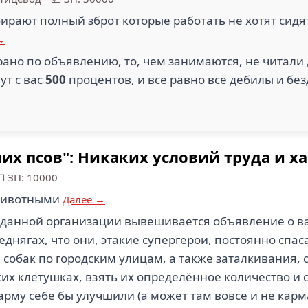
бирают полный зброт которые работать не хотят сидя
→
ано по объявлению, то, чем занимаются, не читали 
ут с вас
500
процентов, и всё равно все дебилы и бе
их псов": Никаких условий труда и 
 ЗП: 10000
животными
Далее →
 данной организации вывешивается объявление о в
еднягах, что они, этакие супергерои, постоянно спа
 собак по городским улицам, а также заталкивания,
их клетушках, взять их определённое количество и 
арму себе бы улучшили (а может там вовсе и не карм