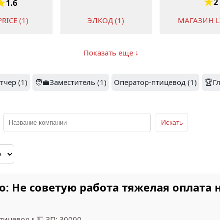
2
1.6
PRICE (1)
ЭЛКОД (1)
МАГАЗИН LI
Показать еще ↓
МИТЧЕЛ
тчер (1)
🧑‍💼Заместитель (1)
Оператор-птицевод (1)
🏆Г
3.3
КОНСУЛЬТА
ЦЕНТР MITC
NEOVOX (1)
СТРОЙ (1)
(1)
 Не советую работа тяжелая оплата н
тицевод
•
💵 ЗП: 30000