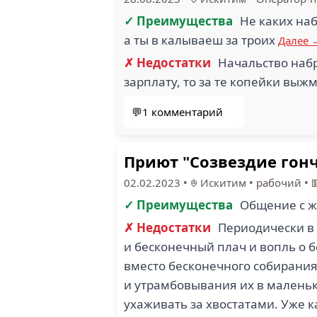
✓ Преимущества
Не каких на
а ты в калываеш за троих
Далее 
✗ Недостатки
Начальство набр
зарплату, то за те копейки выжм
💬1 комментарий
Приют "Созвездие гонч
02.02.2023
•
Искитим
•
рабочий
•

✓ Преимущества
Общение с 
✗ Недостатки
Периодически в
и бесконечный плач и вопль о б
вместо бесконечного собирания
и утрамбовывания их в маленьк
ухаживать за хвостатами. Уже к