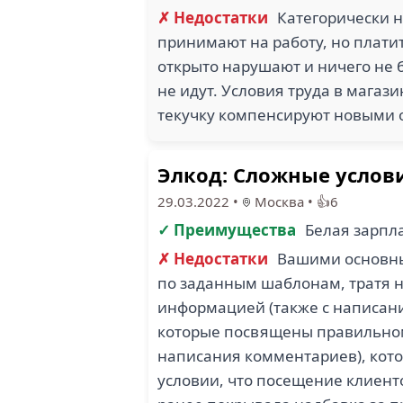
✗ Недостатки
Категорически н
принимают на работу, но плати
открыто нарушают и ничего не б
не идут. Условия труда в магаз
текучку компенсируют новыми 
Элкод: Сложные услов
29.03.2022
•
Москва
•
👍6
✓ Преимущества
Белая зарпл
✗ Недостатки
Вашими основны
по заданным шаблонам, тратя н
информацией (также с написани
которые посвящены правильном
написания комментариев), кото
условии, что посещение клиент