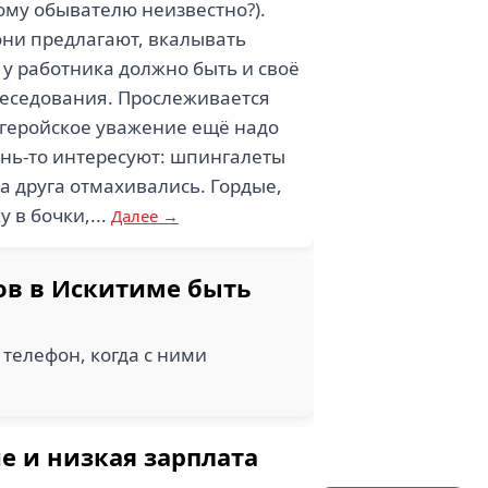
тому обывателю неизвестно?).
 они предлагают, вкалывать
о у работника должно быть и своё
беседования. Прослеживается
ергеройское уважение ещё надо
чень-то интересуют: шпингалеты
на друга отмахивались. Гордые,
 в бочки,...
Далее →
ов в Искитиме быть
телефон, когда с ними
е и низкая зарплата