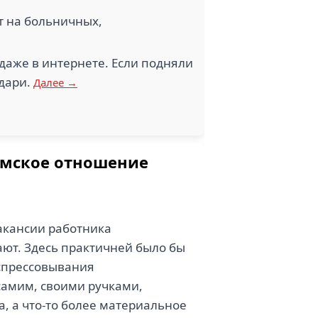
т на больничных,
даже в интернете. Если подняли
здари.
Далее →
хамское отношение
акансии работника
сают. Здесь практичней было бы
 спрессовывания
самим, своими ручками,
а, а что-то более материальное