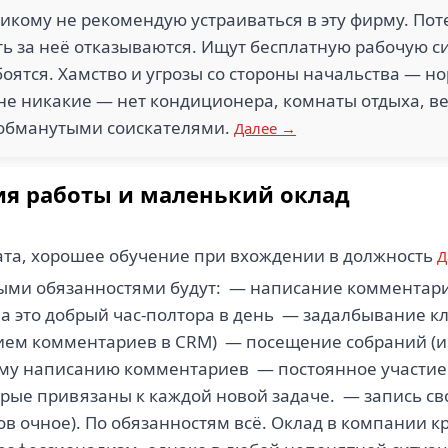
икому не рекомендую устраиваться в эту фирму. Пот
ть за неё отказываются. Ищут бесплатную рабочую си
оятся. Хамство и угрозы со стороны начальства — но
ине никакие — нет кондиционера, комнаты отдыха, в
обманутыми соискателями.
Далее →
ия работы и маленький оклад
ата, хорошее обучение при вхождении в должность
Д
ми обязанностями будут: — написание комментари
а это добрый час-полтора в день — задалбывание к
ем комментариев в CRM) — посещение собраний (ино
у написанию комментариев — постоянное участие в
рые привязаны к каждой новой задаче. — запись сво
ов очное). По обязанностям всё. Оклад в компании 