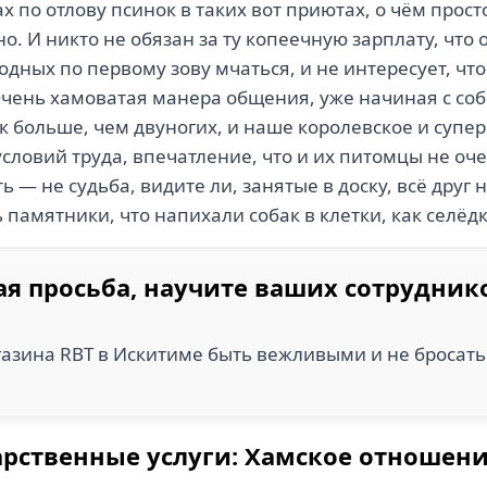
ах по отлову псинок в таких вот приютах, о чём прос
о. И никто не обязан за ту копеечную зарплату, что
одных по первому зову мчаться, и не интересует, чт
Очень хамоватая манера общения, уже начиная с со
ак больше, чем двуногих, и наше королевское и суп
условий труда, впечатление, что и их питомцы не о
 — не судьба, видите ли, занятые в доску, всё друг 
памятники, что напихали собак в клетки, как селёдку
я просьба, научите ваших сотрудник
азина RBT в Искитиме быть вежливыми и не бросать 
рственные услуги: Хамское отношени