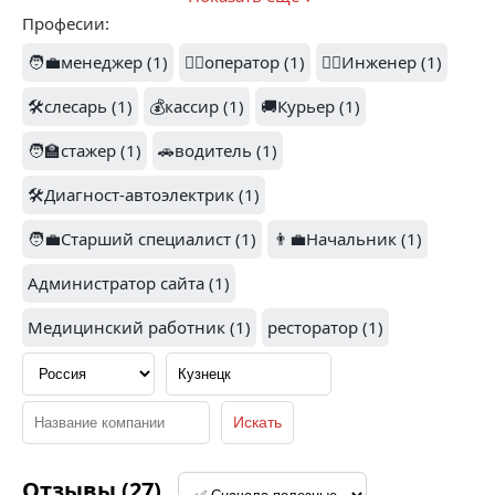
Професии:
1
🧑‍💼менеджер (1)
👷‍♂️оператор (1)
👷‍♂️Инженер (1)
ХЕЛИКС (1)
🛠️слесарь (1)
💰кассир (1)
🚚Курьер (1)
СУШИ МАСТЕР (1)
🧑‍🏫стажер (1)
🚗водитель (1)
🛠️Диагност-автоэлектрик (1)
🧑‍💼Старший специалист (1)
👨‍💼Начальник (1)
2
Администратор сайта (1)
МАРИЯ РА (1)
ДЕНЬГА (1)
Медицинский работник (1)
ресторатор (1)
1
КРАСНОДАРГАЗСТРОЙ
(1)
ФОТОН (1)
Отзывы (27)