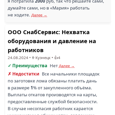
я потратила
2000
руб, так что решайте сами,
думайте сами, но в «Мария» работать
не ходите.
Далее →
MCDONALDS (1)
MEEST CHINA (1)
ООО СнабСервис: Нехватка
оборудования и давление на
работников
24.08.2024
•
Кузнецк
•
👍4
МКП РОСТГОРСВЕТ (1)
СЕМИРАМИДА (1)
✓ Преимущества
Нет
Далее →
✗ Недостатки
Все начальники площадок
по заготовке лома обязаны платить дань
в размере
1
% от закупленного объёма.
3
Выплаты откатов производятся на карты,
предоставленные службой безопасности.
СПЕЦМОНТАЖНАЛАДКА
(1)
В случае несогласия работник карается