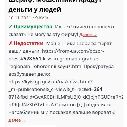
деньги у людей
10.11.2021
•
Київ
✓ Преимущества
Их нет! ничего хорошего
сказать не могу за эту фирму!
Далее →
✗ Недостатки
Мошенники Шерифа тырят
ваши деньги: https://from-ua.com/obzor-
pressi/
528 551
-kiivsku-gromadu-grabue-
regionalnii-ohoronnii-soyuz.html Прокуратура
возбуждает дело:
https://kyiv.gp.gov.ua/ua/news.html?
_m=publications&_c=view&_t=rec&id=
264
671
&fbclid=IwAR0BtHLMPsUBJ0_dCJbjnPGUDreRnZq
hf9tJcINz3b3tVTos А Стрижов [Д.] поделился
награбленным и поскакал дальше воровать!
Далее →