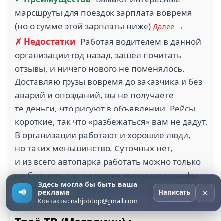
марсшруты для поездок зарплата вовремя
(но о сумме этой зарплаты ниже)
Далее →
✗ Недостатки
Работая водителем в данной
организации год назад, зашел почитать
отзывы, и ничего нового не поменялось.
Доставляю грузы вовремя до заказчика и без
аварий и опозданий, вы не получаете
те деньги, что рисуют в объявлении. Рейсы
короткие, так что «разбежаться» вам не дадут.
В организации работают и хорошие люди,
но таких меньшинство. Суточных нет,
и из всего автопарка работать можно только
на Сканиях, т.к. на других машинах штрафы
Здесь могла бы быть ваша
за пережог топлива выходят.
Далее →
×
📢
реклама
Написать
Контакты:
nahjobtop@gmail.com