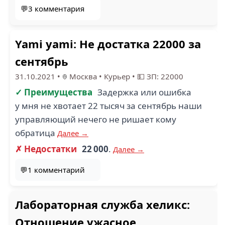
💬3 комментария
Yami yami: Не достатка 22000 за
сентябрь
31.10.2021
•
Москва
•
Курьер
•
💵 ЗП: 22000
✓ Преимущества
Задержка или ошибка
у мня не хвотает 22 тысяч за сентябрь наши
управляющий нечего не ришает кому
обратица
Далее →
✗ Недостатки
22 000
.
Далее →
💬1 комментарий
Лабораторная служба хеликс:
Отношение ужасное