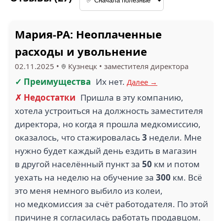
Мария-РА: Неоплаченные
расходы и увольнение
PRIME CALL ПРАЙМ
02.11.2025
•
Кузнецк
•
заместителя директора
КОЛЛ (1)
СПЕКТРУМ (1)
✓ Преимущества
Их нет.
Далее →
✗ Недостатки
Пришла в эту компанию,
хотела устроиться на должность заместителя
директора, но когда я прошла медкомиссию,
1.5
оказалось, что стажировалась
3
недели. Мне
2
нужно будет каждый день ездить в магазин
YAMI YAMI (1)
СМАК (1)
в другой населённый пункт за
50
км и потом
уехать на неделю на обучение за
300
км. Всё
это меня немного выбило из колеи,
но медкомиссия за счёт работодателя. По этой
1
причине я согласилась работать продавцом.