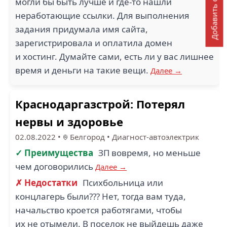
Добавить отзыв
могли бы быть лучше и где-то нашли
неработающие ссылки. Для выполнения
задания придумала имя сайта,
зарегистрировала и оплатила домен
и хостинг. Думайте сами, есть ли у вас лишнее
время и деньги на такие вещи.
Далее →
Краснодаргазстрой: Потерял
нервы и здоровье
02.08.2022
•
Белгород
•
Диагност-автоэлектрик
✓ Преимущества
ЗП вовремя, но меньше
чем договорились
Далее →
✗ Недостатки
Психбольница или
концлагерь были??? Нет, тогда вам туда,
начальство кроется работягами, чтобы
их не отымели. В поселок не выйдешь даже