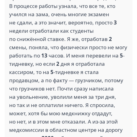
В процессе работы узнала, что все те, кто
МЕТАВР (1)
СНАБСЕРВИС (1)
учился на зама, очень многие экзамен
не сдали, а это значит, вероятно, просто
3
недели отработали как студенты
по снижённой ставке. Я же, отработав
2
смены, поняла, что физически просто не могу
работать по
13
часов. И меня перевели на
5
-
ШЕРИФ (1)
СУХОЙ (1)
тидневку, но если
2
дня я отработала
кассиром, то на
5
-тидневке я стала
продавцом, а по факту — грузчиком, потому
что грузчиков нет. Почти сразу написала
на увольнение, уволили меня за три дня,
3.5
но так и не оплатили ничего. Я спросила,
GLINCOM (1)
WORD FACTORY (1)
может, хотя бы мою медкнижку отдадут,
но нет, и в этом мне отказали. А из-за этой
медкомиссии в областном центре на дорогу