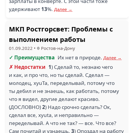
зарплаты в конверте. С этой части тоже
удерживают
13
%.
Далее →
МКП Ростгорсвет: Проблемы с
выполнением работы
01.09.2022
•
Ростов-на-Дону
✓ Преимущества
Их нет в природе.
Далее →
✗ Недостатки
1
) Сделай то, незнаю чего
и как, и про что, но ты сделай. Сделал —
молодец, хyuTa, переделывай, потому что
ты дебил и не знаешь, как работать, потому
что я видел, другие делают красиво.
(ДОСЛОВНО)
2
) Надо срочно сделать? Ок,
сделал все, xyuta, и неправильно —
переделывай. А что не так? — все. Что все?
Сам почитай и узнаешь.
3
) Опоздал на работу