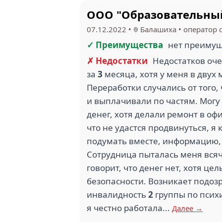
ООО "Образовательный
07.12.2022
•
Балашиха
•
оператор c
✓ Преимущества
нет преиму
✗ Недостатки
Недостатков оче
за
3
месяца, хотя у меня в двух
Переработки случались от того,
и выплачивали по частям. Могу
денег, хотя делали ремонт в офи
что не удастся продвинуться, я 
подумать вместе, информацию, 
Сотрудница пыталась меня всяч
говорит, что денег нет, хотя це
безопасности. Возникает подозре
инвалидность
2
группы по психи
я честно работала...
Далее →