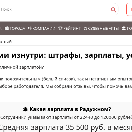
К
🏙️ ГОРОДА
👎 КОМПАНИИ
🏆 РЕЙТИНГ
⚖️ СУДЕБНЫЕ АКТЫ
🏛️ 
ужный
и изнутри: штрафы, зарплаты, у
риличной зарплатой?
к положительным (белый список), так и негативным опытом
ыборе работодателя. Мы собрали отзывы, чтобы помочь ва
💲 Какая зарплата в Радужном?
Сотрудники указывают зарплаты от 22440 до 120000 рубле
Средняя зарплата 35 500 руб. в меся