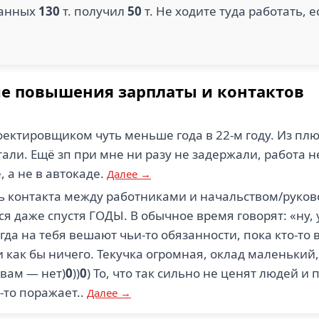
ещанных
130
т. получил
50
т. Не ходите туда работать, 
ие повышения зарплаты и контактов
ектировщиком чуть меньше года в 22-м году. Из плю
али. Ещё зп при мне ни разу не задержали, работа 
, а не в автокаде.
Далее →
ь контакта между работниками и начальством/руков
я даже спустя ГОДЫ. В обычное время говорят: «ну,
огда на тебя вешают чьи-то обязанности, пока кто-то в
и как бы ничего. Текучка огромная, оклад маленьки
 вам — нет)
0
))
0
) То, что так сильно не ценят людей 
-то поражает..
Далее →