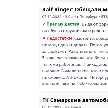
Ralf Ringer: Обещали 
07.12.2022
•
Санкт-Петербург
•
💵 
✓ Преимущества
Выдают форму
на обувь сотрудникам и родств
✗ Недостатки
Смотрите, обещ
не могут до кандидата. Потом 
за свой счет. Работы много, но 
5
года, рассказывала, что боль
ты тоже работаешь. Приходишь 
выговор. Бывало такое, что и в
не сходить. А это Санкт-Петербу
конечно, вам на собеседовании 
ГК Самарские автомоб
06.12.2022
•
Самара