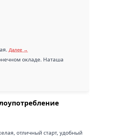
ВЕЛА ПЕТРОЛИУМ
1)
(1)
кая.
Далее →
конечном окладе. Наташа
злоупотребление
елая, отличный старт, удобный