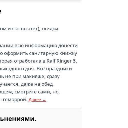
е
м из зп вычтет), скидки
довании всю информацию донести
адо оформить санитарную книжку
торая отработала в Ralf Ringer
3
,
выходного дня. Все праздники
шь не при макияже, сразу
учается, даже на обед
бщем, смотрите сами, но,
ин геморрой.
Далее →
льнениями.