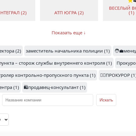
ВЕСЕЛЫЙ 
(1)
НТЕГРАЛ (2)
АТП ЮГРА (2)
Показать еще ↓
1.3
ектора (2)
заместитель начальника полиции (1)
🧑‍💼мене
5
ИНТЕК (1)
INCHCAPE RUSSIA (1)
EFSOL 
ункта – сторож службы внутреннего контроля (1)
Прокуро
тролер контрольно-пропускного пункта (1)
👨‍⚖️ПРОКУРОР (1
ентра (1)
🛍️продавец-консультант (1)
1.8
СЕТИ (1)
МЕГАТРАНС (1)
КЕНГУРУ