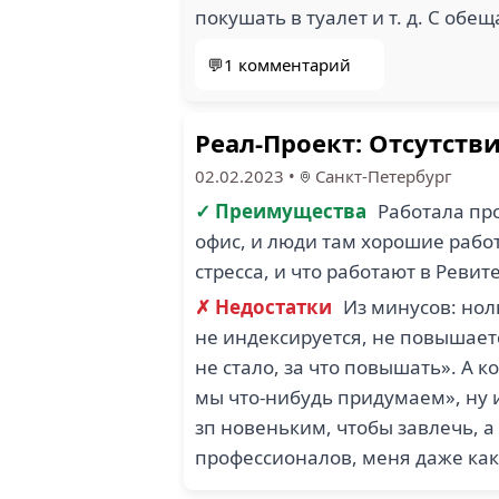
покушать в туалет и т. д. С об
💬1 комментарий
Реал-Проект: Отсутств
02.02.2023
•
Санкт-Петербург
✓ Преимущества
Работала про
офис, и люди там хорошие работ
стресса, и что работают в Ревите
✗ Недостатки
Из минусов: нол
не индексируется, не повышаетс
не стало, за что повышать». А к
мы что-нибудь придумаем», ну 
зп новеньким, чтобы завлечь, а
профессионалов, меня даже как