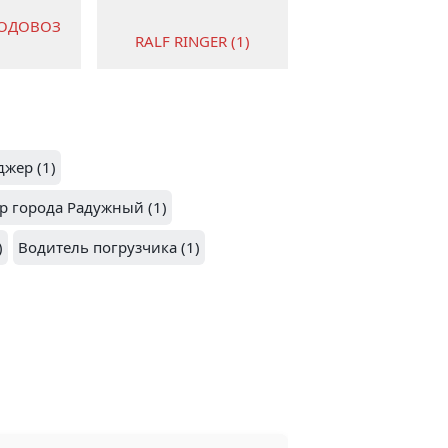
4
ВОДОВОЗ
RALF RINGER (1)
5
джер (1)
(1)
р города Радужный (1)
ДОРОЖНИК (1)
)
Водитель погрузчика (1)
ПЕРВАЯ
ТРАНСПОРТНАЯ
 (1)
КОМПАНИЯ (1)