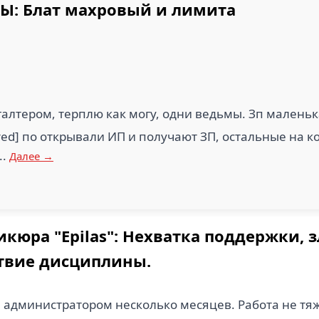
: Блат махровый и лимита
5
АЗЕРНЫЕ
ОНЕНТЫ (1)
РЕАЛ ПРОЕКТ (1)
ЮТК (
галтером, терплю как могу, одни ведьмы. Зп малень
red] по открывали ИП и получают ЗП, остальные на 
..
Далее →
кюра "Epilas": Нехватка поддержки, 
твие дисциплины.
 администратором несколько месяцев. Работа не тяж