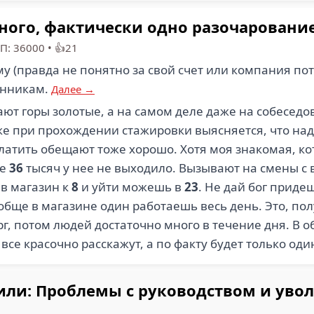
много, фактически одно разочаровани
ЗП: 36000
•
👍21
 (правда не понятно за свой счет или компания пото
енникам.
Далее →
ают горы золотые, а на самом деле даже на собесе
уже при прохождении стажировки выясняется, что н
платить обещают тоже хорошо. Хотя моя знакомая, ко
ше
36
тысяч у нее не выходило. Вызывают на смены с 
в магазин к
8
и уйти можешь в
23
. Не дай бог приде
ообще в магазине один работаешь весь день. Это, пол
рг, потом людей достаточно много в течение дня. В о
все красочно расскажут, а по факту будет только од
или: Проблемы с руководством и уво