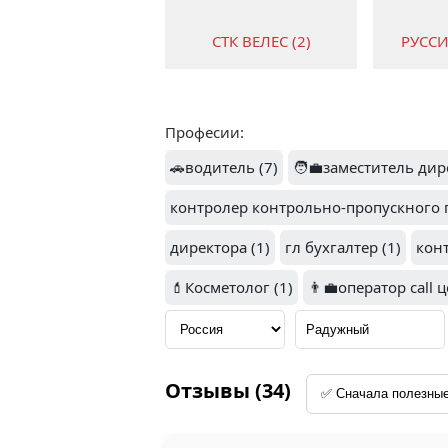
СТК ВЕЛЕС (2)
РУССИ
Професии:
🚗водитель (7)
🧑‍💼заместитель дир
СИБ
контролер контрольно-пропускного п
СПЕЦТЕХНИКА (1)
директора (1)
гл бухгалтер (1)
кон
💄Косметолог (1)
👨‍💼оператор call ц
ВЛАДИМИРСКИЙ
СТАНДАРТ (1)
РОС
Отзывы (34)