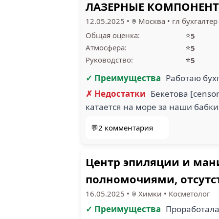
ЛАЗЕРНЫЕ КОМПОНЕНТЫ
12.05.2025
•
Москва
•
гл бухгалтер
ЦЕНТР ЭПИЛЯЦИИ
⭐
Общая оценка:
5
И МАНИКЮРА
Л
EPILAS (1)
КОМП
⭐
Атмосфера:
5
⭐
Руководство:
5
✓ Преимущества
Работаю бух
✗ Недостатки
Бекетова [censo
катается на море за наши бабки
ОБРАЗОВАТЕЛЬНЫЙ
ФРАНЧАЙЗИНГ (1)
💬2 комментария
Центр эпиляции и мани
полномочиями, отсутс
16.05.2025
•
Химки
•
Косметолог
✓ Преимущества
Проработала