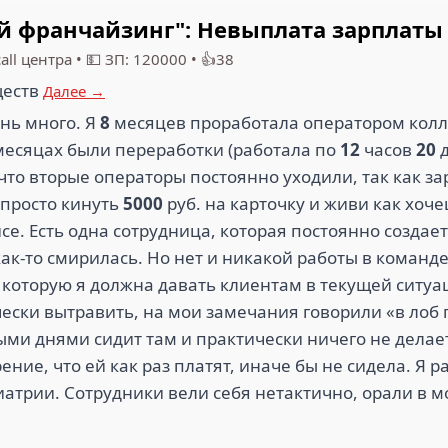
 франчайзинг": Невыплата зарплаты 
all центра
•
💵 ЗП: 120000
•
👍38
ществ
Далее →
нь много. Я
8
месяцев проработала оператором колл
 месяцах были переработки (работала по
12
часов
20
д
 что вторые операторы постоянно уходили, так как з
 просто кинуть
5000
руб. на карточку и живи как хоч
се. Есть одна сотрудница, которая постоянно создае
как-то смирилась. Но нет и никакой работы в команде
которую я должна давать клиентам в текущей ситуац
ески вытравить, на мои замечания говорили «в лоб
лыми днями сидит там и практически ничего не делае
ние, что ей как раз платят, иначе бы не сидела. Я ра
атрии. Сотрудники вели себя нетактично, орали в мо