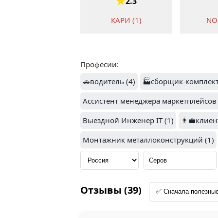
2.3
КАРИ (1)
NO
Професии:
🚗водитель (4)
🏭сборщик-комплект
ТАКСИ
Ассистент менеджера маркетплейсов 
ВИРА (1)
Выездной Инженер IT (1)
👨‍💼клие
Монтажник металлоконструкций (1)
ФАЙНЭКС (1)
АЛ
Отзывы (39)