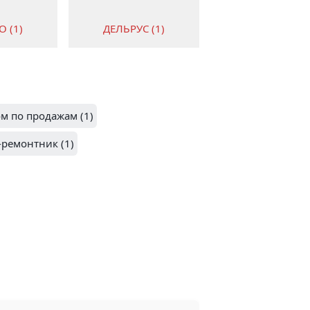
ДЕЛЬРУС (1)
О (1)
2.8
м по продажам (1)
.4
-ремонтник (1)
1)
ЛИТОНА (1)
1
AUS
NG (1)
ВЕЛИКОРОСС (1)