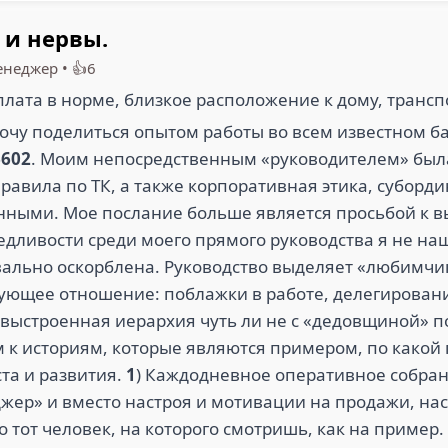
 и нервы.
енеджер
•
👍6
плата в норме, близкое расположение к дому, трансп
очу поделиться опытом работы во всем известном бан
6602
. Моим непосредственным «руководителем» была — [
правила по ТК, а также корпоративная этика, субор
нными. Мое послание больше является просьбой к 
едливости среди моего прямого руководства я не на
ально оскорблена. Руководство выделяет «любимчик
твующее отношение: поблажки в работе, делегирова
 выстроенная иерархия чуть ли не с «дедовщиной»
 к историям, которые являются примером, по какой
та и развития.
1
) Каждодневное оперативное собран
жер» и вместо настроя и мотивации на продажи, нас
о тот человек, на которого смотришь, как на пример.