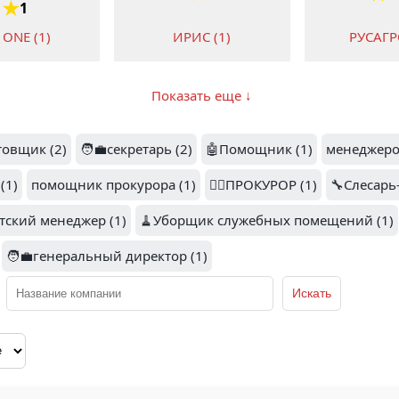
1
 ONE (1)
ИРИС (1)
РУСАГР
Показать еще ↓
овщик (2)
🧑‍💼секретарь (2)
🤖Помощник (1)
менеджеро
2
ПОРТРЕТЫ НА
ХОЛСТЕ KARZINO.RU
 ПОБЕДА (1)
(1)
помощник прокурора (1)
(1)
👨‍⚖️ПРОКУРОР (1)
🔧Слесарь
ВТБ (
нтский менеджер (1)
🧹Уборщик служебных помещений (1)
🧑‍💼генеральный директор (1)
МАГАЗИНЫ
ALTH
МОНЕТКА (1)
ЮМ (1)
CONSULTI