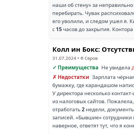
наши об стену» за неправильно
перебирать. Чувак распсиховалс
его уволили, и следом ушел я. 
с
15
часов до закрытия. Контора 
Колл ин Бокс: Отсутст
31.07.2024
•
Серов
✓ Преимущества
Не увидела
✗ Недостатки
Зарплата чёрная
бумажку, где карандашом написа
У директора несколько контакт
из налоговых сайтов. Пожалела,
отработать
2
недели, документы
записей. «Бывшие» сотрудники 
наверное, ответят тут, что я к