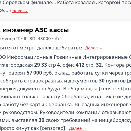
 Серовском филиале… Работа казалась каторгой посл
е...
Далее →
с инженер АЗС кассы
женер IT
•
💵 ЗП: 43000
•
👍4
дятся от метро, далеко добираться
Далее →
ОО Информационные Розничные Интегрированные С
 Нижегородская
29
33
стр
4
, офис
412
стр.
32
. Контора 
ону говорят
57 000
руб. оклад, работать сутки через тр
 собирать справок разных и документов
30
пунктов (д
верки документов будут. В общем одна [censored] к
ачивают только на карту Сбербанка, и на никакие д
а работу без карты Сбербанка. Выездных инженеров у
м руководством. Руководители компании отказывают
мами, выставляя
30
своих требований на нищебродску
росто кинут как [censored] .
Далее →