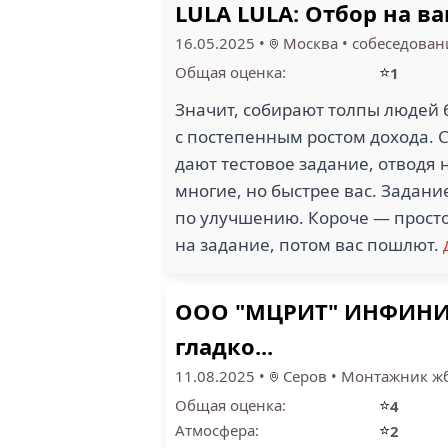
LULA LULA: Отбор на в
16.05.2025
•
Москва
•
собеседован
1
⭐
Общая оценка:
1
АНГАРМАСТЕР (1)
К
Значит, собирают толпы людей 
с постепенным ростом дохода. 
дают тестовое задание, отводя 
многие, но быстрее вас. Задани
по улучшению. Короче — просто
ТРА
на задание, потом вас пошлют.
САТОЛ (1)
ПОДВОД
ООО "МЦРИТ" ИНФИНИТИ
гладко...
11.08.2025
•
Серов
•
Монтажник ж
⭐
Общая оценка:
4
⭐
Атмосфера:
2