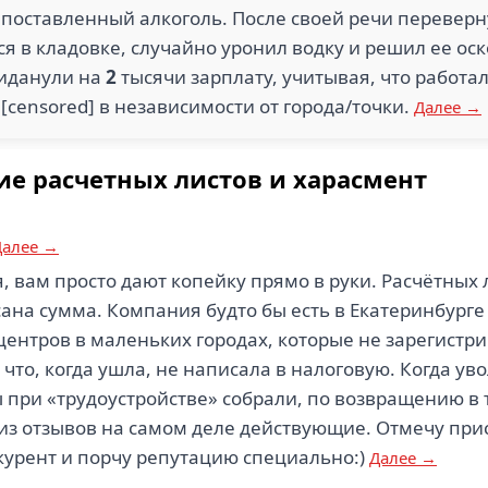
 поставленный алкоголь. После своей речи переверн
я в кладовке, случайно уронил водку и решил ее ос
Киданули на
2
тысячи зарплату, учитывая, что работа
[censored] в независимости от города/точки.
Далее →
вие расчетных листов и харасмент
Далее →
, вам просто дают копейку прямо в руки. Расчётных 
на сумма. Компания будто бы есть в Екатеринбурге и
-центров в маленьких городах, которые не зарегистр
 что, когда ушла, не написала в налоговую. Когда у
 при «трудоустройстве» собрали, по возвращению в 
из отзывов на самом деле действующие. Отмечу прис
онкурент и порчу репутацию специально:)
Далее →