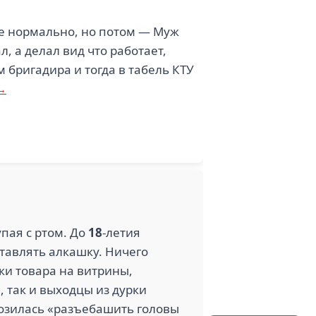
се нормально, но потом — Муж
л, а делал вид что работает,
м бригадира и тогда в табель КТУ
 →
пая с ртом. До
18
-летия
ставлять алкашку. Ничего
ки товара на витрины,
, так и выходцы из дурки
розилась «разъебашить головы