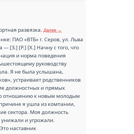
ортная развязка.
Далее →
ке: ПАО «ВТБ» г. Серов, ул. Льва
З.] [Р.] [Х.] Начну с того, что
динация и норма поведения
вышестоящему руководству
шла. Я не была услышана,
ов», устраивает родственников
ние должностных и прямых
 по отношению к новым молодым
 причине я ушла из компании,
ие сектора. Моя должность
 унижали и угрожали.
 Это наставник