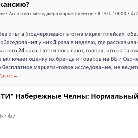
акансию?
3
ие
•
Ассистент менеджера маркетплейсов
•
💵 ЗП: 10000
•
👍7
ГРАНДМЕТАЛЛСТРОЙ
АРС (1)
(1)
ЭЛЬТОН 
без опыта (подчёркивают это) на маркетплейсах, обе
Собеседования у них
3
раза в неделю, где рассказыва
на него
24
часа. Потом посылают, говоря, что на так
е включает оценку их бренда и товаров на ВБ и Озон
 бесплатное маркетинговое исследование, не веди
НСНЕФТЬ
Далее →
СЕРВИС (1)
АДАЛИСК (1)
" Набережные Челны: Нормальный оп
бк
•
👍7