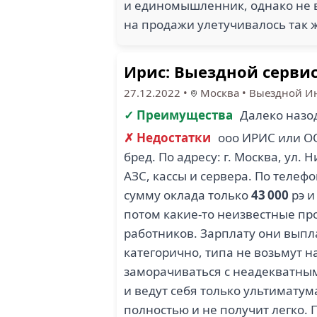
и единомышленник, однако не в
на продажи улетучивалось так ж
Ирис: Выездной серви
27.12.2022
•
Москва
•
Выездной Ин
✓ Преимущества
Далеко назо
✗ Недостатки
ооо ИРИС или О
бред. По адресу: г. Москва, ул.
АЗС, кассы и сервера. По телеф
сумму оклада только
43 000
рэ и
потом какие-то неизвестные про
работников. Зарплату они выпл
категорично, типа не возьмут н
заморачиваться с неадекватны
и ведут себя только ультимату
полностью и не получит легко. П