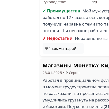
⭐
Руководство:
3
✓ Преимущества
Мой муж уст
работал по 12 часов, а есть кот
получили наравне с теми кто па
поставят 1 и неважно работаешь
✗ Недостатки
Неравенство на
💬1 комментарий
Магазины Монетка: Ки
23.01.2025
•
Серов
Работал в провинциальном фили
в момент трудоустройства остав
не рассказали, ни про запись с
умудрились грузануть на рассор
и бомжики. Под конец смены (
2