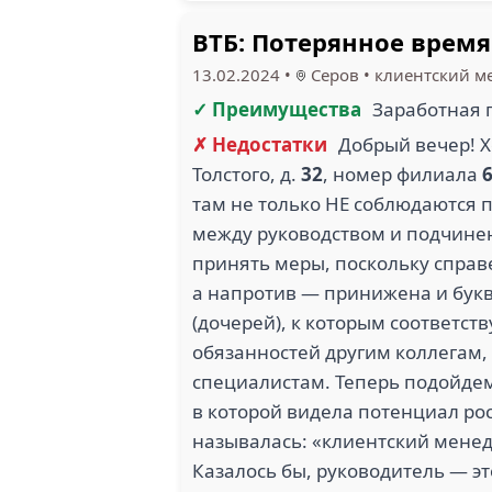
ВТБ: Потерянное время
13.02.2024
•
Серов
•
клиентский м
✓ Преимущества
Заработная 
✗ Недостатки
Добрый вечер! Х
Толстого, д.
32
, номер филиала
там не только НЕ соблюдаются 
между руководством и подчине
принять меры, поскольку справ
а напротив — принижена и букв
(дочерей), к которым соответс
обязанностей другим коллегам,
специалистам. Теперь подойдем
в которой видела потенциал рос
называлась: «клиентский менед
Казалось бы, руководитель — эт