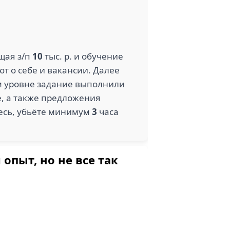
C (1)
ВРЕМЯ РЕМОНТА (1)
щая з/п
10
тыс. р. и обучение
ют о себе и вакансии. Далее
ом уровне задание выполнили
е, а также предложения
тесь, убьёте минимум
3
часа
ыт, но не все так