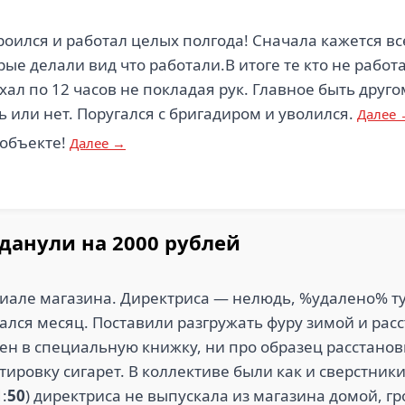
роился и работал целых полгода! Сначала кажется в
орые делали вид что работали.В итоге те кто не работа
хал по 12 часов не покладая рук. Главное быть друго
 или нет. Поругался с бригадиром и уволился.
Далее
 объекте!
Далее →
данули на 2000 рублей
але магазина. Директриса — нелюдь, %удалено% ту
ался месяц. Поставили разгружать фуру зимой и рас
мен в специальную книжку, ни про образец расстанов
тировку сигарет. В коллективе были как и сверстники
1
:
50
) директриса не выпускала из магазина домой, г