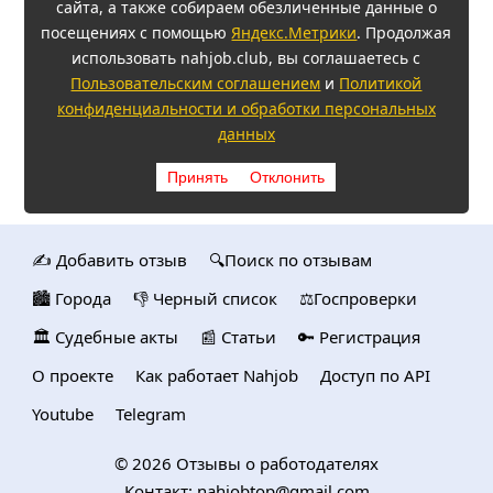
сайта, а также собираем обезличенные данные о
посещениях с помощью
Яндекс.Метрики
. Продолжая
использовать nahjob.club, вы соглашаетесь с
Пользовательским соглашением
и
Политикой
конфиденциальности и обработки персональных
данных
Принять
Отклонить
✍️ Добавить отзыв
🔍Поиск по отзывам
🏙️ Городa
👎 Черный список
⚖️Госпроверки
🏛️ Судебные акты
📰 Статьи
🔑 Регистрация
О проекте
Как работает Nahjob
Доступ по API
Youtube
Telegram
© 2026
Отзывы о работодателях
Контакт:
nahjobtop@gmail.com