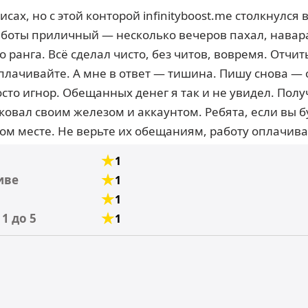
исах, но с этой конторой infinityboost.me столкнулся
аботы приличный — несколько вечеров пахал, навар
 ранга. Всё сделал чисто, без читов, вовремя. Отчи
плачивайте. А мне в ответ — тишина. Пишу снова — 
сто игнор. Обещанных денег я так и не увидел. Полу
ковал своим железом и аккаунтом. Ребята, если вы б
ом месте. Не верьте их обещаниям, работу оплачива
1
иве
1
1
1 до 5
1