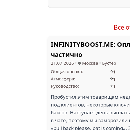
Все 
INFINITYBOOST.ME: Оп
частично
21.07.2026
•
Москва
•
Бустер
⭐
Общая оценка:
1
⭐
Атмосфера:
1
⭐
Руководство:
1
Пробустил этим товарищам нед
под клиентов, некоторые ключи
баксов. Наступает день выплаты
в чате, поэтому мы заморозили 
«pull back please, pat is comin