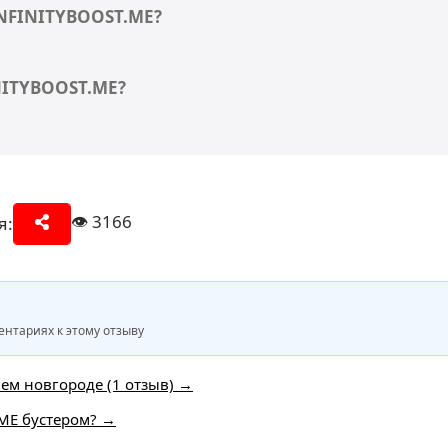
INFINITYBOOST.ME?
NITYBOOST.ME?
👁️
3166
я:
нтариях к этому отзыву
ем новгороде (1 отзыв) →
.ME бустером? →