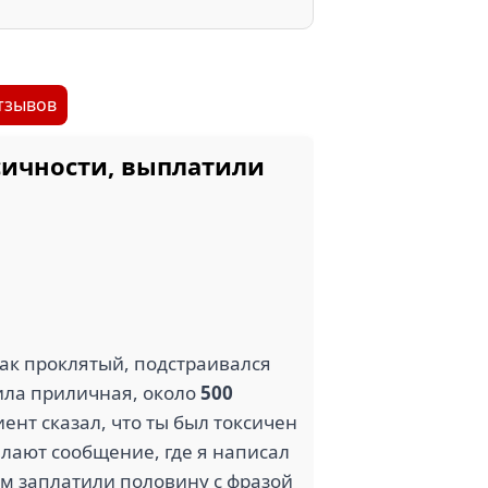
тзывов
сичности, выплатили
как проклятый, подстраивался
ила приличная, около
500
ент сказал, что ты был токсичен
ылают сообщение, где я написал
том заплатили половину с фразой