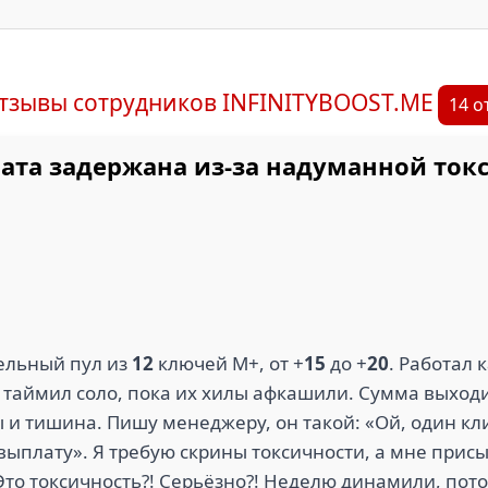
отзывы сотрудников INFINITYBOOST.ME
14 о
лата задержана из-за надуманной ток
ельный пул из
12
ключей M+, от +
15
до +
20
. Работал 
 таймил соло, пока их хилы афкашили. Сумма выход
 и тишина. Пишу менеджеру, он такой: «Ой, один кли
выплату». Я требую скрины токсичности, а мне прис
g». Это токсичность?! Серьёзно?! Неделю динамили, по