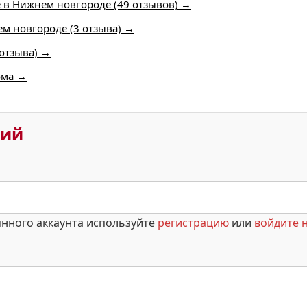
е в Нижнем новгороде (49 отзывов) →
ем новгороде (3 отзыва) →
 отзыва) →
ома →
рий
янного аккаунта используйте
регистрацию
или
войдите н