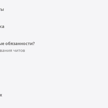
ты
ка
ые обязанности?
ования читов
х