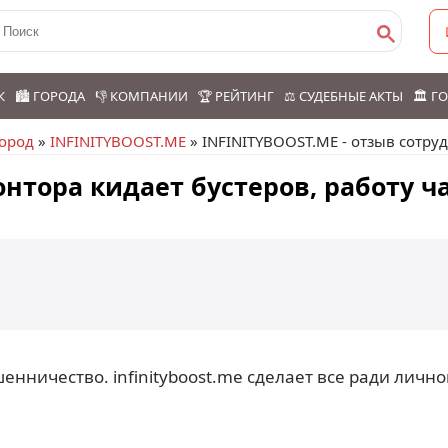
К
🏙️ ГОРОДА
👎 КОМПАНИИ
🏆 РЕЙТИНГ
⚖️ СУДЕБНЫЕ АКТЫ
🏛️ 
ород
»
INFINITYBOOST.ME
» INFINITYBOOST.ME - отзыв сотру
онтора кидает бустеров, работу ч
енничество. infinityboost.me сделает все ради личн