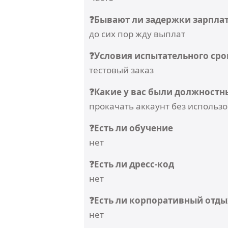
❓Бывают ли задержки зарпла
до сих пор жду выплат
❓Условия испытательного сро
тестовый заказ
❓Какие у вас были должностн
прокачать аккаунт без использ
❓Есть ли обучение
нет
❓Есть ли дресс-код
нет
❓Есть ли корпоративный отды
нет