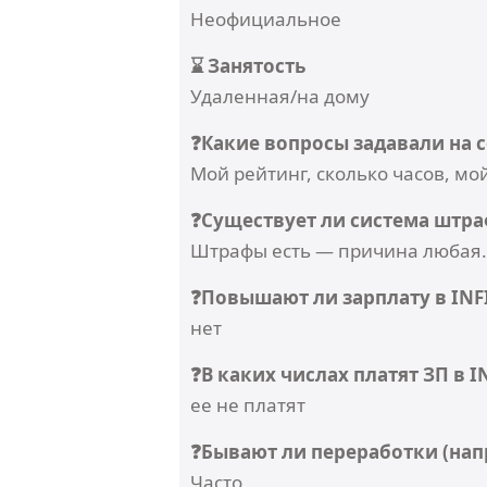
Неофициальное
⌛ Занятость
Удаленная/на дому
❓Какие вопросы задавали на 
Мой рейтинг, сколько часов, мо
❓Существует ли система штра
Штрафы есть — причина любая.
❓Повышают ли зарплату в INF
нет
❓В каких числах платят ЗП в 
ее не платят
❓Бывают ли переработки (нап
Часто