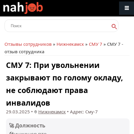
Отзывы сотрудников
»
Нижнекамск
»
СМУ 7
» СМУ 7 -
отзыв сотрудника
СМУ 7: При увольнении
закрывают по голому окладу,
не соблюдают права
инвалидов
29.03.2025
•
Нижнекамск
•
Адрес: Сму-7
🚀 Должность
🛠️инженер пто