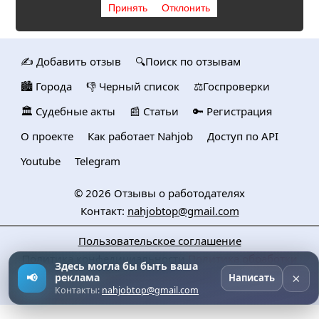
Принять
Отклонить
✍️ Добавить отзыв
🔍Поиск по отзывам
🏙️ Городa
👎 Черный список
⚖️Госпроверки
🏛️ Судебные акты
📰 Статьи
🔑 Регистрация
О проекте
Как работает Nahjob
Доступ по API
Youtube
Telegram
© 2026
Отзывы о работодателях
Контакт:
nahjobtop@gmail.com
Пользовательское соглашение
Политика конфедициальности
Политика обработки
Здесь могла бы быть ваша
персональных данных
×
📢
реклама
Написать
Контакты:
nahjobtop@gmail.com