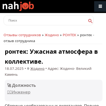
Отзывы сотрудников
»
Жодино
»
РОНТЕК
» ронтек -
отзыв сотрудника
ронтек: Ужасная атмосфера в
коллективе.
18.07.2025
•
Жодино
•
Адрес: Жодино- Великий
Камень
🚀 Должность
👷‍♂️Инженер
Сборище необразованных дилетантов. Полное