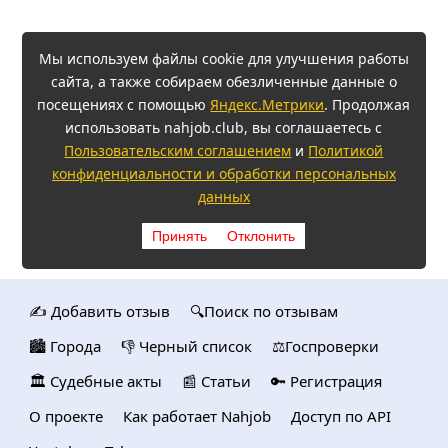
Мы используем файлы cookie для улучшения работы
сайта, а также собираем обезличенные данные о
посещениях с помощью
Яндекс.Метрики
. Продолжая
использовать nahjob.club, вы соглашаетесь с
Пользовательским соглашением
и
Политикой
конфиденциальности и обработки персональных
данных
Принять
Отклонить
✍️ Добавить отзыв
🔍Поиск по отзывам
🏙️ Городa
👎 Черный список
⚖️Госпроверки
🏛️ Судебные акты
📰 Статьи
🔑 Регистрация
О проекте
Как работает Nahjob
Доступ по API