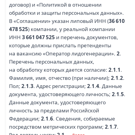
договор) и «Политикой в отношении
обработки и защиты персональных данных».
В «Соглашении» указан липовый ИНН (
36 610
478 525
) компании, у реальной компании
ИНН
3 661 047 525
и перечень документов,
которые должны прислать претенденты
на вакансию «Оператор лидогенерации».
2
.
Перечень персональных данных,
на обработку которых дается согласие:
2
.
1
.
1
.
Фамилия, имя, отчество (при наличии);
2
.
1
.
2
.
Пол;
2
.
1
.
3
. Адрес регистрации;
2
.
1
.
4
. Данные
документа, удостоверяющего личность;
2
.
1
.
5
.
Данные документа, удостоверяющего
личность за пределами Российской
Федерации;
2
.
1
.
6
. Сведения, собираемые
посредством метрических программ;
2
.
1
.
7
.
Род деятельности;
2
.
1
....
Далее →