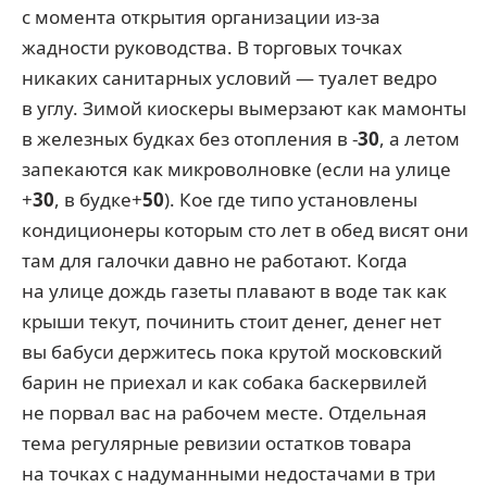
с момента открытия организации из-за
жадности руководства. В торговых точках
никаких санитарных условий — туалет ведро
в углу. Зимой киоскеры вымерзают как мамонты
в железных будках без отопления в -
30
, а летом
запекаются как микроволновке (если на улице
+
30
, в будке+
50
). Кое где типо установлены
кондиционеры которым сто лет в обед висят они
там для галочки давно не работают. Когда
на улице дождь газеты плавают в воде так как
крыши текут, починить стоит денег, денег нет
вы бабуси держитесь пока крутой московский
барин не приехал и как собака баскервилей
не порвал вас на рабочем месте. Отдельная
тема регулярные ревизии остатков товара
на точках с надуманными недостачами в три