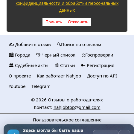
конфиденциальности и обработки персональных
данных
Принять
Отклонить
✍️ Добавить отзыв
🔍Поиск по отзывам
🏙️ Городa
👎 Черный список
⚖️Госпроверки
🏛️ Судебные акты
📰 Статьи
🔑 Регистрация
О проекте
Как работает Nahjob
Доступ по API
Youtube
Telegram
© 2026
Отзывы о работодателях
Контакт:
nahjobtop@gmail.com
Пользовательское соглашение
Политика конфедициальности
Политика обработки
Здесь могла бы быть ваша