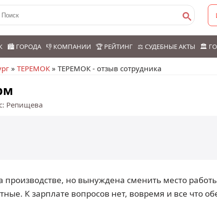
К
🏙️ ГОРОДА
👎 КОМПАНИИ
🏆 РЕЙТИНГ
⚖️ СУДЕБНЫЕ АКТЫ
🏛️ 
ург
»
ТЕРЕМОК
» ТЕРЕМОК - отзыв сотрудника
рм
с: Репищева
а производстве, но вынуждена сменить место работы
тные. К зарплате вопросов нет, вовремя и все что о