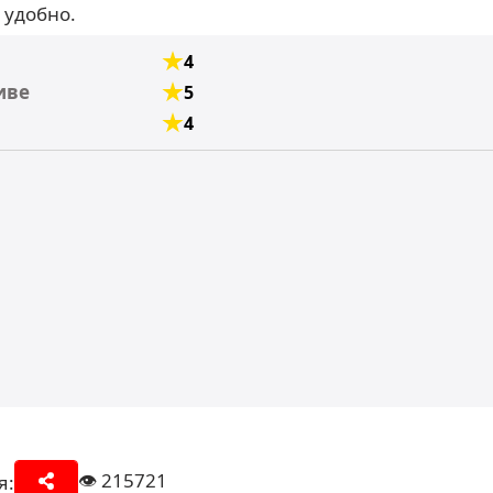
 удобно.
4
иве
5
4
👁️
215721
я: