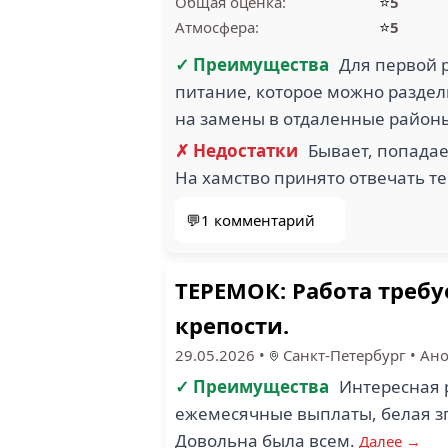
⭐
Общая оценка:
5
⭐
Атмосфера:
5
✓ Преимущества
Для первой р
питание, которое можно раздел
на замены в отдаленные районы
✗ Недостатки
Бывает, попадае
На хамство принято отвечать те
💬1 комментарий
ТЕРЕМОК: Работа требу
крепости.
29.05.2026
•
Санкт-Петербург
•
Ано
✓ Преимущества
Интересная 
ежемесячные выплаты, белая зп,
Довольна была всем.
Далее →