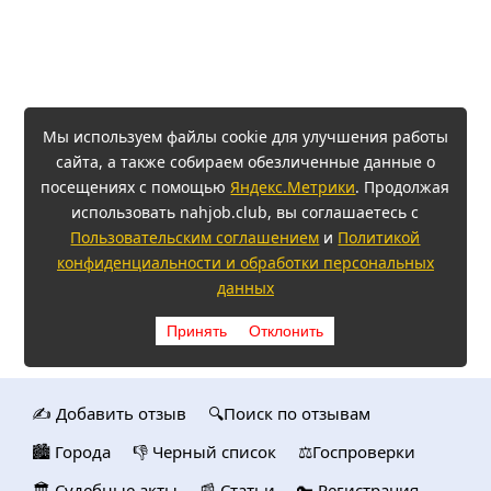
Мы используем файлы cookie для улучшения работы
сайта, а также собираем обезличенные данные о
посещениях с помощью
Яндекс.Метрики
. Продолжая
использовать nahjob.club, вы соглашаетесь с
Пользовательским соглашением
и
Политикой
конфиденциальности и обработки персональных
данных
Принять
Отклонить
✍️ Добавить отзыв
🔍Поиск по отзывам
🏙️ Городa
👎 Черный список
⚖️Госпроверки
🏛️ Судебные акты
📰 Статьи
🔑 Регистрация