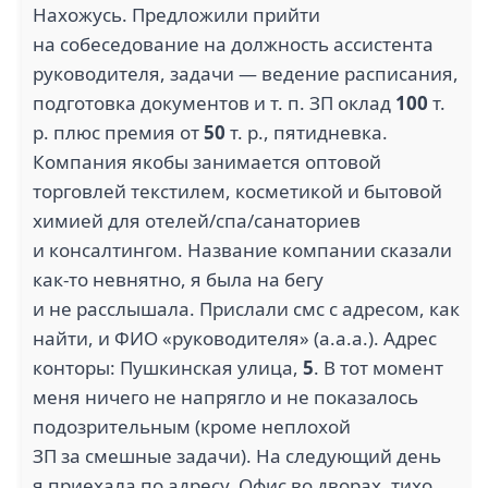
Нахожусь. Предложили прийти
на собеседование на должность ассистента
руководителя, задачи — ведение расписания,
подготовка документов и т. п. ЗП оклад
100
т.
р. плюс премия от
50
т. р., пятидневка.
Компания якобы занимается оптовой
торговлей текстилем, косметикой и бытовой
химией для отелей/спа/санаториев
и консалтингом. Название компании сказали
как-то невнятно, я была на бегу
и не расслышала. Прислали смс с адресом, как
найти, и ФИО «руководителя» (а.а.а.). Адрес
конторы: Пушкинская улица,
5
. В тот момент
меня ничего не напрягло и не показалось
подозрительным (кроме неплохой
ЗП за смешные задачи). На следующий день
я приехала по адресу. Офис во дворах, тихо,