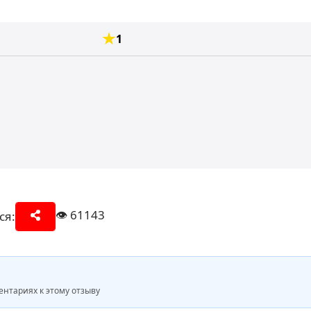
1
👁️
61143
ся:
нтариях к этому отзыву