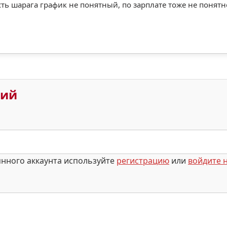
ь шарага график не понятный, по зарплате тоже не понятно
рий
янного аккаунта используйте
регистрацию
или
войдите н