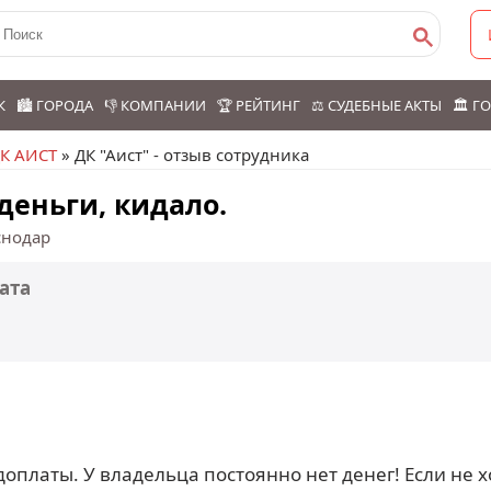
К
🏙️ ГОРОДА
👎 КОМПАНИИ
🏆 РЕЙТИНГ
⚖️ СУДЕБНЫЕ АКТЫ
🏛️ 
К АИСТ
» ДК "Аист" - отзыв сотрудника
 деньги, кидало.
снодар
ата
оплаты. У владельца постоянно нет денег! Если не х