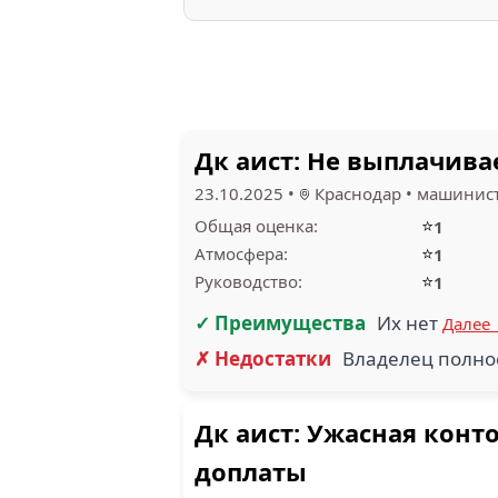
Дк аист: Не выплачива
23.10.2025
•
Краснодар
•
машинист
⭐
Общая оценка:
1
⭐
Атмосфера:
1
⭐
Руководство:
1
✓ Преимущества
Их нет
Далее
✗ Недостатки
Владелец полное
Дк аист: Ужасная конт
доплаты