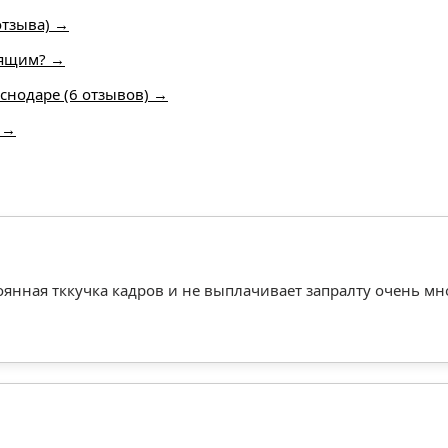
отзыва) →
арящим? →
аснодаре (6 отзывов) →
) →
оянная тккучка кадров и не выплачивает запралту очень мн