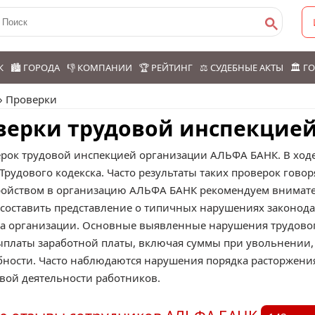
К
🏙️ ГОРОДА
👎 КОМПАНИИ
🏆 РЕЙТИНГ
⚖️ СУДЕБНЫЕ АКТЫ
🏛️ 
» Проверки
верки трудовой инспекцие
ерок трудовой инспекцией организации АЛЬФА БАНК. В ход
удового кодекска. Часто результаты таких проверок говор
тройством в организацию АЛЬФА БАНК рекомендуем внимате
составить представление о типичных нарушениях законод
ва организации. Основные выявленные нарушения трудовог
платы заработной платы, включая суммы при увольнении, 
ности. Часто наблюдаются нарушения порядка расторжения
вой деятельности работников.