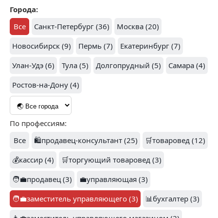
Города:
Все
Санкт-Петербург (36)
Москва (20)
Новосибирск (9)
Пермь (7)
Екатеринбург (7)
Улан-Удэ (6)
Тула (5)
Долгопрудный (5)
Самара (4)
Ростов-на-Дону (4)
По профессиям:
Все
🛍️продавец-консультант (25)
🛒товаровед (12)
💰кассир (4)
🛒торгующий товаровед (3)
🧑‍💼продавец (3)
💼управляющая (3)
🧑‍💼заместитель управляющего (3)
📊бухгалтер (3)