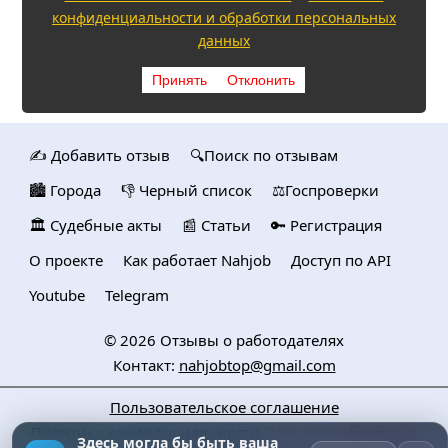
конфиденциальности и обработки персональных
данных
Принять
Отклонить
✍️ Добавить отзыв
🔍Поиск по отзывам
🏙️ Городa
👎 Черный список
⚖️Госпроверки
🏛️ Судебные акты
📰 Статьи
🔑 Регистрация
О проекте
Как работает Nahjob
Доступ по API
Youtube
Telegram
© 2026
Отзывы о работодателях
Контакт:
nahjobtop@gmail.com
Пользовательское соглашение
Политика конфедициальности
Политика обработки
Здесь могла бы быть ваша