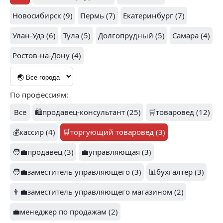
Новосибирск (9)
Пермь (7)
Екатеринбург (7)
Улан-Удэ (6)
Тула (5)
Долгопрудный (5)
Самара (4)
Ростов-на-Дону (4)
По профессиям:
Все
🛍️продавец-консультант (25)
🛒товаровед (12)
💰кассир (4)
🛒торгующий товаровед (3)
🧑‍💼продавец (3)
💼управляющая (3)
🧑‍💼заместитель управляющего (3)
📊бухгалтер (3)
👨‍💼заместитель управляющего магазином (2)
💼менеджер по продажам (2)