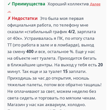
✓ Преимущества
Хороший коллектив
Далее
→
✗ Недостатки
Это была моя первая
официальная работа, по телефону мне
сказали «стабильный график
4/2
, зарплата
от 40к». Устраивалась я ПК, по итогу стала
ТТ (это работа в зале и в ломбарде), выход
за смену
400
и все, остальное %. Еще у нас
на объекте нет туалета. Приходится бегать
в ближайшие центры. На выход у тебя есть
20
минут. Так еще и за туалет
15
заплати.
Приходишь за час до открытия, носишь
тяжелые палеты, потом все обратно тащишь!
Не оплачивают за свет, можем неделю без
света сидеть и торговать по мягким чекам.
Магазин у нас как аквариум, холодно.