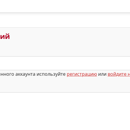
рий
янного аккаунта используйте
регистрацию
или
войдите н