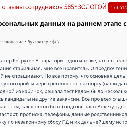
е отзывы сотрудников 585*ЗОЛОТОЙ
173 от
рсональных данных на раннем этапе 
еседование
•
бухгалтер
•
👍3
лтер Рекрутер А. тараторит одно и то же, что по тел
ания стабильная, мне все нравится». О предпочтени
й не спрашивают. Но всё потому, что основная цель 
 нужно пройти через ресепшн по паспорту (ваши да
 одной из кабинок, решала тест.Рядом было несколь
сь кандидаты на другие вакансии. Всё про всех слы
нальном, как должно быть) подсовывают Анкету, где
 паспорт, прописка, телефоны, данные родственников,
очку по незаконному сбору ПД и их дальнейшему ис