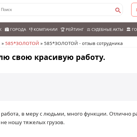
К
🏙️ ГОРОДА
👎 КОМПАНИИ
🏆 РЕЙТИНГ
⚖️ СУДЕБНЫЕ АКТЫ
🏛️ 
к
»
585*ЗОЛОТОЙ
» 585*ЗОЛОТОЙ - отзыв сотрудника
лю свою красивую работу.
работа, в меру с людьми, много функции. Отлично р
 не ношу тяжелых грузов.