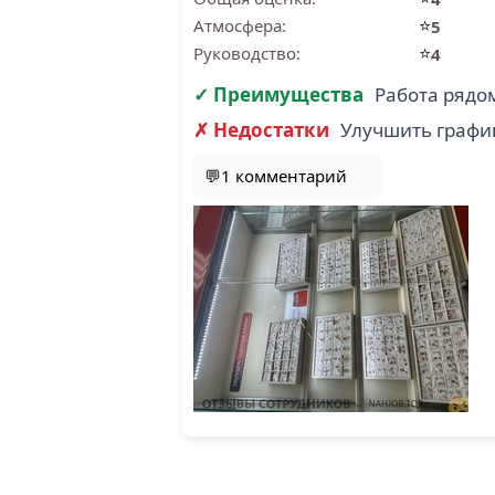
⭐
Атмосфера:
5
⭐
Руководство:
4
✓ Преимущества
Работа рядо
✗ Недостатки
Улучшить график
💬1 комментарий