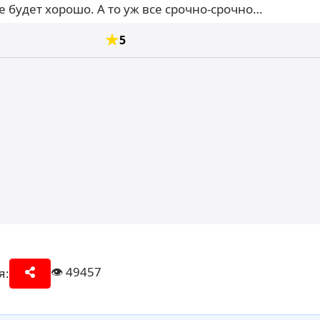
е будет хорошо. А то уж все срочно-срочно…
5
👁️
49457
я: