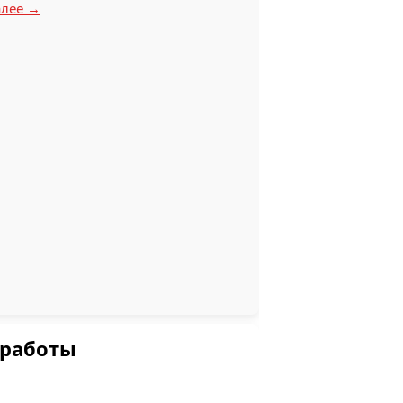
алее →
 работы