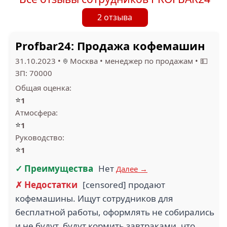
2 отзыва
Profbar24: Продажа кофемашин
31.10.2023
•
Москва
•
менеджер по продажам
•
💵
ЗП: 70000
Общая оценка:
⭐
1
Атмосфера:
⭐
1
Руководство:
⭐
1
✓ Преимущества
Нет
Далее →
✗ Недостатки
[censored] продают
кофемашины. Ищут сотрудников для
бесплатной работы, оформлять не собирались
и не будут, будут кормить завтраками, что