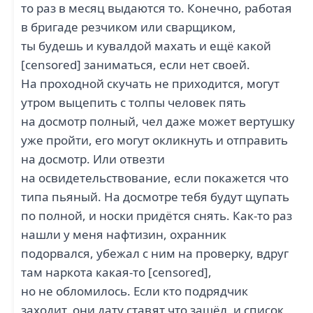
то раз в месяц выдаются то. Конечно, работая
в бригаде резчиком или сварщиком,
ты будешь и кувалдой махать и ещё какой
[censored] заниматься, если нет своей.
На проходной скучать не приходится, могут
утром выцепить с толпы человек пять
на досмотр полный, чел даже может вертушку
уже пройти, его могут окликнуть и отправить
на досмотр. Или отвезти
на освидетельствование, если покажется что
типа пьяный. На досмотре тебя будут щупать
по полной, и носки придётся снять. Как-то раз
нашли у меня нафтизин, охранник
подорвался, убежал с ним на проверку, вдруг
там наркота какая-то [censored],
но не обломилось. Если кто подрядчик
заходит, они дату ставят что зашёл, и список