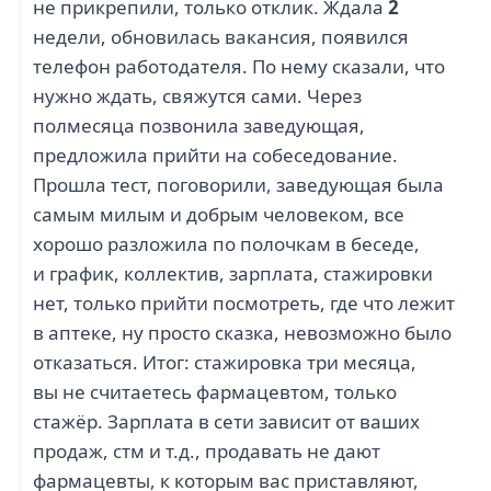
не прикрепили, только отклик. Ждала
2
недели, обновилась вакансия, появился
ЭТАЛОН (1)
РАЗВИТИЕ (1)
телефон работодателя. По нему сказали, что
нужно ждать, свяжутся сами. Через
полмесяца позвонила заведующая,
предложила прийти на собеседование.
Прошла тест, поговорили, заведующая была
1
5
самым милым и добрым человеком, все
ГЦСС (1)
КАДРОФФ (1)
хорошо разложила по полочкам в беседе,
и график, коллектив, зарплата, стажировки
нет, только прийти посмотреть, где что лежит
в аптеке, ну просто сказка, невозможно было
отказаться. Итог: стажировка три месяца,
вы не считаетесь фармацевтом, только
стажёр. Зарплата в сети зависит от ваших
МОЕ ДЕЛО (1)
CASTORAMA (1)
продаж, стм и т.д., продавать не дают
фармацевты, к которым вас приставляют,