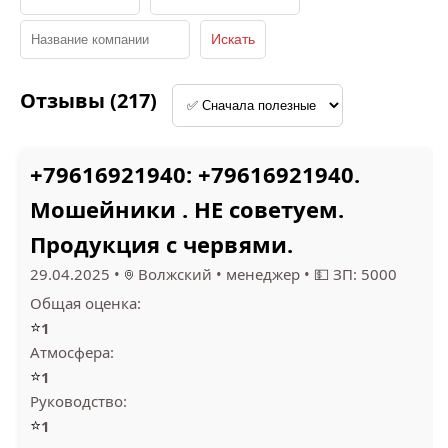
1.4
Отзывы (217)
ЭТМ (1)
АВАНГАРД (1)
+79616921940: +79616921940.
Мошейники . НЕ советуем.
3
Продукция с червями.
2.1
CALZEDONIA GROUP
29.04.2025
•
Волжский
•
менеджер
•
💵 ЗП: 5000
(1)
ТЕЛЕ2 (1)
Общая оценка:
⭐
1
Атмосфера:
⭐
1
Руководство:
2.3
3.7
⭐
1