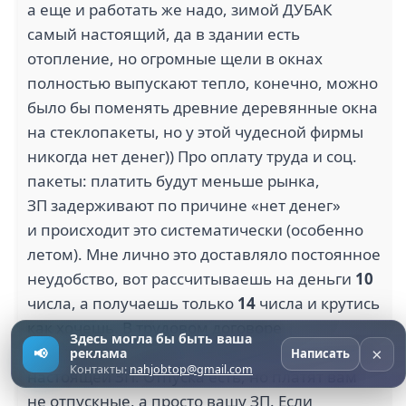
а еще и работать же надо, зимой ДУБАК
самый настоящий, да в здании есть
отопление, но огромные щели в окнах
полностью выпускают тепло, конечно, можно
было бы поменять древние деревянные окна
на стеклопакеты, но у этой чудесной фирмы
никогда нет денег)) Про оплату труда и соц.
пакеты: платить будут меньше рынка,
ЗП задерживают по причине «нет денег»
и происходит это систематически (особенно
летом). Мне лично это доставляло постоянное
неудобство, вот рассчитываешь на деньги
10
числа, а получаешь только
14
числа и крутись
как хочешь. В трудовом договоре
Здесь могла бы быть ваша
прописывают оклад, который меньше вашей
×
📢
реклама
Написать
Контакты:
nahjobtop@gmail.com
настоящей ЗП. Отпуска есть, но платят вам
не отпускные, а просто вашу ЗП. Если