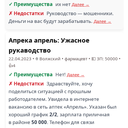
ОБИ (1)
БУБЛЬ ГУМ (1)
✓ Преимущества
их нет
Далее →
✗ Недостатки
Руководство — мошенники.
Деньги на вас будут зарабатывать.
Далее →
1.5
Апрека апрель: Ужасное
рукаводство
ПРОВЕНТО (1)
НПК КАТРЕН (1)
22.04.2023
•
Волжский
•
фармацевт
•
💵 ЗП: 50000
•
👍4
✓ Преимущества
Нет!
Далее →
✗ Недостатки
Здравствуйте, хочу
1
1.8
поделиться ситуацией с прошлым
IPO (1)
ДОСТАВИСТА (1)
работодателем. Увидела в интернете
вакансию в сеть аптек «Апрель». Указан был
хороший график
2/2
, зарплата приличная
в районе
50 000
. Телефон для связи
1
1