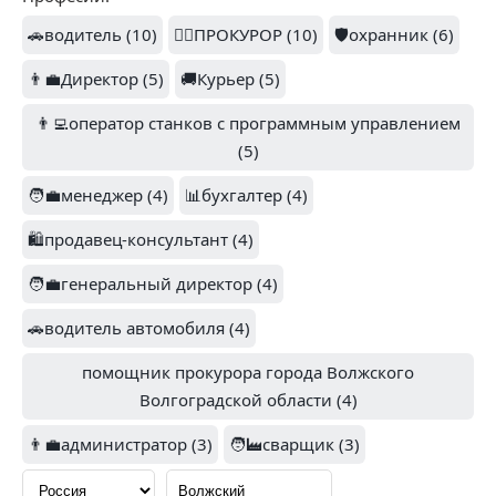
3
🚗водитель (10)
👨‍⚖️ПРОКУРОР (10)
🛡️охранник (6)
ТАМЕРЛАН
👨‍💼Директор (5)
ПОКУПОЧКА (2)
🚚Курьер (5)
LICHI (2)
👨‍💻оператор станков с программным управлением
(5)
🧑‍💼менеджер (4)
📊бухгалтер (4)
1.6
🛍️продавец-консультант (4)
РОСТЕЛЕКОМ (1)
DALKIA RUS (2)
🧑‍💼генеральный директор (4)
🚗водитель автомобиля (4)
помощник прокурора города Волжского
1.3
Волгоградской области (4)
1.7
👨‍💼администратор (3)
🧑‍🏭сварщик (3)
МТС (1)
ЛЕНТА (1)