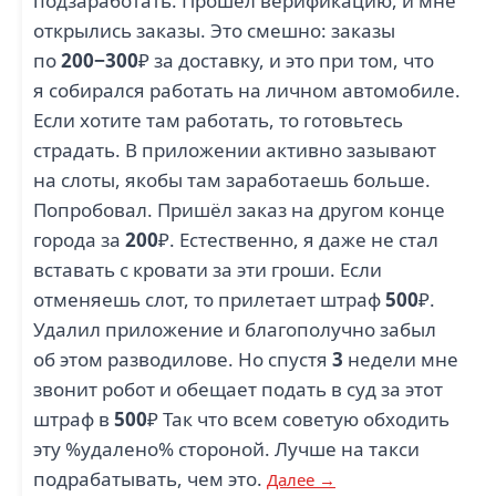
подзаработать. Прошёл верификацию, и мне
открылись заказы. Это смешно: заказы
по
200−300
₽ за доставку, и это при том, что
я собирался работать на личном автомобиле.
Если хотите там работать, то готовьтесь
страдать. В приложении активно зазывают
на слоты, якобы там заработаешь больше.
Попробовал. Пришёл заказ на другом конце
города за
200
₽. Естественно, я даже не стал
вставать с кровати за эти гроши. Если
отменяешь слот, то прилетает штраф
500
₽.
Удалил приложение и благополучно забыл
об этом разводилове. Но спустя
3
недели мне
звонит робот и обещает подать в суд за этот
штраф в
500
₽ Так что всем советую обходить
эту %удалено% стороной. Лучше на такси
подрабатывать, чем это.
Далее →