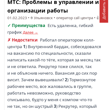
Добавить отзыв
МТС: Проблемы в управлении и
организации работы
01.02.2023
•
Ульяновск
•
оператор call центра
•
👍3
✓ Преимущества
Есть удаленка, гибкий
график
Далее →
✗ Недостатки
Работал оператором колл-
центра
1
) Внутренний бардак, собеседовался
на вакансию по специальности, сказали
написать какой-то тёте, которая за месяц так
и не ответила. Рекрутер тоже слился, так
и не объяснив ничего. Вакансия до сих пор
висит. Зачем вывешивали?
2
) Тормознутое
рабочее место, все жаловались в группе,
работать невозможно, руководство
списывало, будто у меня с компом что-то
не так, но он шустрый
3
) Рекрутер, который