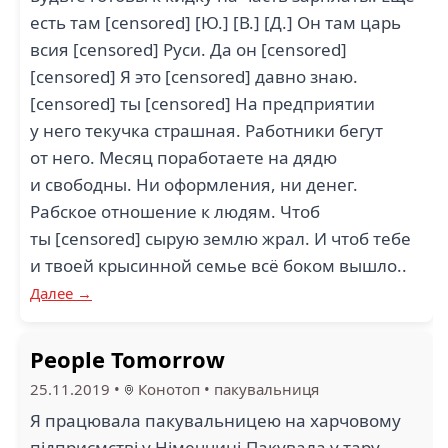
есть там [censored] [Ю.] [В.] [Д.] Он там царь
всия [censored] Руси. Да он [censored]
[censored] Я это [censored] давно знаю.
[censored] ты [censored] На предприятии
у него текучка страшная. Работники бегут
от него. Месяц поработаете на дядю
и свободны. Ни оформления, ни денег.
Рабское отношение к людям. Чтоб
ты [censored] сырую землю жрал. И чтоб тебе
и твоей крысинной семье всё боком вышло..
Далее →
People Tomorrow
25.11.2019
•
Конотоп
•
пакувальниця
Я працювала пакувальницею на харчовому
підприємстві у Німеччині.Пакувала у тару