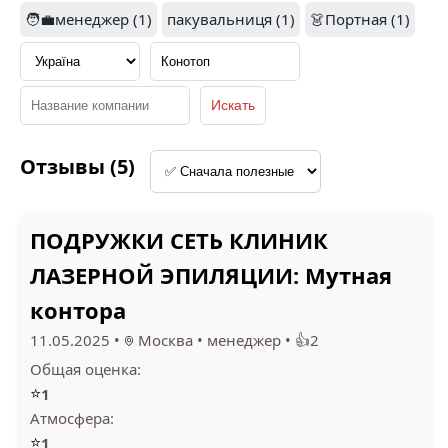
🧑‍💼менеджер (1)
пакувальниця (1)
👗Портная (1)
1.4
ПОДРУЖКИ СЕТЬ
КЛИНИК ЛАЗЕРНОЙ
ТОВ ВІП ЗАХИСТ 1 (1)
ЭПИЛЯЦИИ (1)
Отзывы (5)
ПОДРУЖКИ СЕТЬ КЛИНИК
EUROJOBMARKET.COM
(1)
ЛАЗЕРНОЙ ЭПИЛЯЦИИ: Мутная
контора
11.05.2025
•
Москва
•
менеджер
•
👍2
Общая оценка:
⭐
1
Атмосфера:
⭐
1