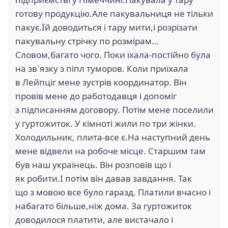
готову продукцію.Але пакувальниця не тільки
пакує.Їй доводиться і тару мити,і розрізати
пакувальну стрічку по розмірам…
Словом,багато чого. Поки їхала-постійно була
на зв`язку з піпл туморов. Коли приїхала
в Лейпціг мене зустрів координатор. Він
провів мене до работодавця і допоміг
з підписанням договору. Потім мене поселили
у гуртожиток. У кімноті жили по три жінки.
Холодильник, плита-все є.На наступний день
мене відвели на робоче місце. Старшим там
був наш українець. Він розповів що і
як робити.І потім він давав завдання. Так
що з мовою все було гаразд. Платили вчасно і
набагато більше,ніж дома. За гуртожиток
доводилося платити, але вистачало і