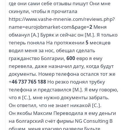
где они сами себе отзывы пишут Они мне
скинули, чтобы я прочитала
https://www.vashe-mnenie.com/reviews.php?
name=eurojobmarket-com&page=
2
Меня
обманул [А.] Буряк и сейчас он [М.]. Я только
теперь поняла На протяжении
5
месяцев
водил меня за нос, обещал сделать
гражданство Болгарии,
600
евро я ему
перевела, даже назначил дату, когда будут
документы. Номер телефона остался тот же
+
46 737 765 188
Но резко поднял трубку
телефона и представился [М.]. Я ему говорю,
что я [С.], мне нужно документы забрать.
Он ответил, что не знает никакой [С.].
Он якобы Максим Переводила я ему деньги
на болгарский счёт фирмы NG Consulting В
общем, меня красиво развели Будьте