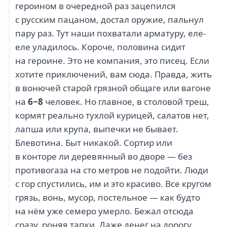
героином в очередной раз зацепился
с русским пацаном, достал оружие, пальнул
пару раз. Тут наши похватали арматуру, еле-
еле уладилось. Короче, половина сидит
на героине. Это не компания, это писец. Если
хотите приключений, вам сюда. Правда, жить
в вонючей старой грязной общаге или вагоне
на
6−8
человек. Но главное, в столовой треш,
кормят реально тухлой курицей, салатов нет,
лапша или крупа, выпечки не бывает.
Блевотина. Быт никакой. Сортир или
в конторе ли деревянный во дворе — без
противогаза на сто метров не подойти. Люди
с гор спустились, им и это красиво. Все кругом
грязь, вонь, мусор, постельное — как будто
на нём уже семеро умерло. Бежал отсюда
сразу, роняя тапки. Даже денег на дорогу