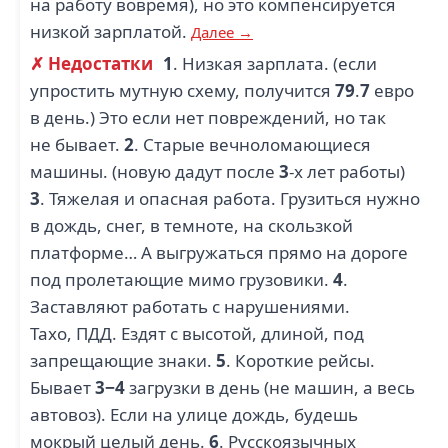
на работу вовремя), но это компенсируется
низкой зарплатой.
Далее →
✗ Недостатки
1
. Низкая зарплата. (если
упростить мутную схему, получится
79
.
7
евро
в день.) Это если нет повреждений, но так
не бывает.
2
. Старые вечноломающиеся
машины. (новую дадут после
3
-х лет работы)
3
. Тяжелая и опасная работа. Грузиться нужно
в дождь, снег, в темноте, на скользкой
платформе… А выгружаться прямо на дороге
под пролетающие мимо грузовики.
4
.
Заставляют работать с нарушениями.
Тахо, ПДД. Ездят с высотой, длиной, под
запрещающие знаки.
5
. Короткие рейсы.
Бывает
3−4
загрузки в день (не машин, а весь
автовоз). Если на улице дождь, будешь
мокрый целый день.
6
. Русскоязычных