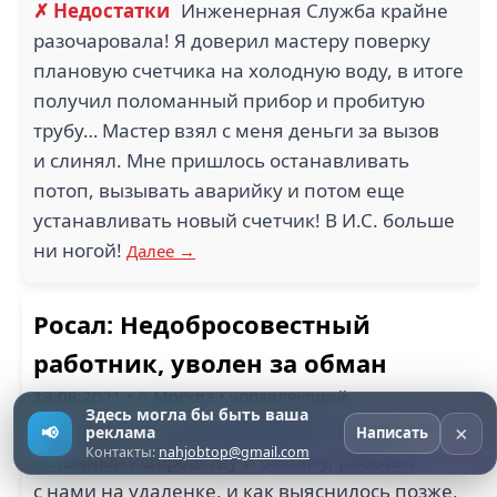
✗ Недостатки
Инженерная Служба крайне
разочаровала! Я доверил мастеру поверку
плановую счетчика на холодную воду, в итоге
получил поломанный прибор и пробитую
трубу… Мастер взял с меня деньги за вызов
и слинял. Мне пришлось останавливать
потоп, вызывать аварийку и потом еще
устанавливать новый счетчик! В И.С. больше
ни ногой!
Далее →
Росал: Недобросовестный
работник, уволен за обман
13.08.2021
•
Москва
•
управляющий
Здесь могла бы быть ваша
[С.] Карнаш +
7
(xxx-xxx)
08−87
человек,
×
📢
реклама
Написать
Контакты:
nahjobtop@gmail.com
склонный к воровству и обману, работал
с нами на удаленке, и как выяснилось позже,