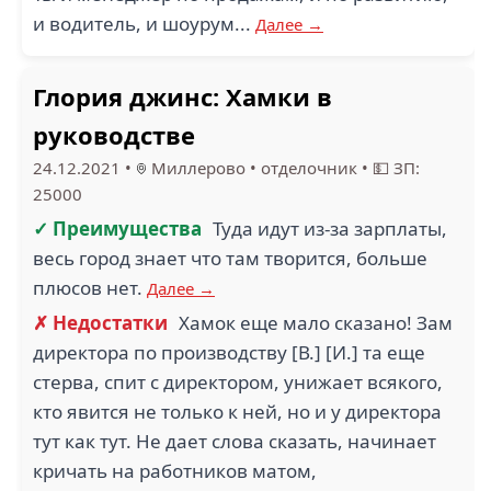
и водитель, и шоурум...
Далее →
Глория джинс: Хамки в
руководстве
24.12.2021
•
Миллерово
•
отделочник
•
💵 ЗП:
25000
✓ Преимущества
Туда идут из-за зарплаты,
весь город знает что там творится, больше
плюсов нет.
Далее →
✗ Недостатки
Хамок еще мало сказано! Зам
директора по производству [В.] [И.] та еще
стерва, спит с директором, унижает всякого,
кто явится не только к ней, но и у директора
тут как тут. Не дает слова сказать, начинает
кричать на работников матом,