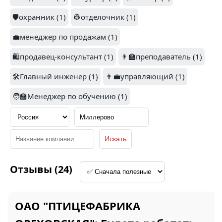
РИВ ГОШ (1)
🛡️охранник (1)
КОМУС (1)
👷отделочник (1)
💼менеджер по продажам (1)
🛍️продавец-консультант (1)
👨‍🏫преподаватель (1)
1
🛠️Главный инженер (1)
👨‍💼управляющий (1)
🧑‍🏫Менеджер по обучению (1)
СКИФ (1)
ХЕЛИКС (1)
3
1.1
Отзывы (24)
РОСАЛ (1)
ИНЖЕНЕР (1)
ОАО "ПТИЦЕФАБРИКА