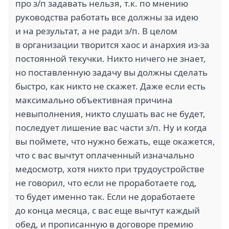
про з/п задавать нельзя, т.к. по мнению
руководства работать все должны за идею
и на результат, а не ради з/п. В целом
в организации творится хаос и анархия из-за
постоянной текучки. Никто ничего не знает,
СТО ПРОДАЖ (1)
ИНФОСТАРТ (1)
но поставленную задачу вы должны сделать
быстро, как никто не скажет. Даже если есть
максимально объективная причина
невыполнения, никто слушать вас не будет,
1
последует лишение вас части з/п. Ну и когда
вы поймете, что нужно бежать, еще окажется,
СТРОЙЭКСПЕРТ ВИТУ
МИР ХОББИ (1)
(1)
что с вас вычтут оплаченный изначально
медосмотр, хотя никто при трудоустройстве
не говорил, что если не проработаете год,
то будет именно так. Если не доработаете
до конца месяца, с вас еще вычтут каждый
ЧАСТНАЯ ШКОЛА
ПОДСОЛНУХ
обед, и прописанную в договоре премию