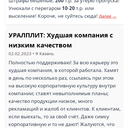
Штрафы бешеные,
200
т.р. за утерю пропуска!
1.7
Унюхали с перегаром
10
-
20
т.р. или
АВ СОФТ (1)
СИБИНТЕГРАЦИЯ (1)
выселение! Короче, не суйтесь сюда!
Далее →
УРАЛПЛИТ: Худшая компания с
низким качеством
02.02.2023
•
Казань
ДИА СЕРВИС (1)
ФАРМАК (1)
Полностью поддерживаю! За всю карьеру это
худшая компания, в которой работала. Хамят
в день по несколько раз, ссылаясь при этом
на высокую корпоративную культуру внутри
компании; ставят невыполнимые планы;
качество продукции низкое, много
NESTLE (1)
рекламаций и жалоб от клиентов. К клиентам,
GETPRODUCTION (1)
если выехать, то за свой счёт. Даже симку
корпоративную и то не дают! Жалуются, что