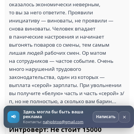
оказалось экономически неверным,
то вы за него ответите. Проявили
инициативу — виноваты, не проявили —
снова виноваты. Человек впадает
в панические настроения и начинает
выгонять поваров со смены, тем самым
лишая людей рабочих смен. Ор матом
на сотрудников — частое событие. Очень
много нарушений трудового
законодательства, один из которых —
выплата «серой» зарплаты. При увольнении
вы получите «белую» часть и часть «серой» з/
п, но не полностью, а сколько вам барин...
Далее →
Здесь могла бы быть ваша
×
📢
реклама
Написать
Контакты:
nahjobtop@gmail.com
Интроверт: Не стоит 15000