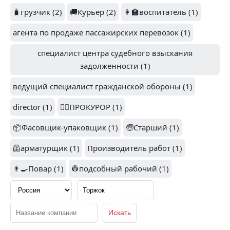
1.9
🧳грузчик (2)
🚚Курьер (2)
👩‍🏫воспитатель (1)
2
ОЗОН (1)
агента по продаже пассажирских перевозок (1)
MOSCOW SHOW (1)
специалист центра судебного взыскания
задолженности (1)
ведущий специалист гражданской обороны (1)
3.4
1.5
director (1)
👨‍⚖️ПРОКУРОР (1)
SUN SCHOOL (1)
РОСНЕФТЬ (1)
📦Фасовщик-упаковщик (1)
🧓Старший (1)
🦺арматурщик (1)
Производитель работ (1)
👨‍🍳Повар (1)
👷подсобный рабочий (1)
1
2
DALLI SERVICE (1)
LIGA РОБОТОВ (1)