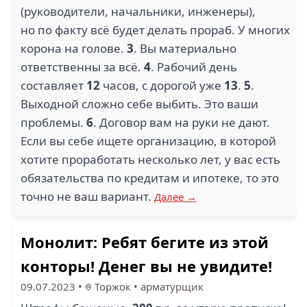
(руководители, начальники, инженеры),
но по факту всё будет делать прораб. У многих
корона на голове.
3
. Вы материально
ответственны за всё.
4
. Рабочий день
1
1
составляет
12
часов, с дорогой уже
13
.
5
.
Выходной сложно себе выбить. Это ваши
МОНОЛИТ (1)
СЕВЕР МИНЕРАЛС (1)
проблемы.
6
. Договор вам на руки не дают.
Если вы себе ищете организацию, в которой
хотите проработать несколько лет, у вас есть
обязательства по кредитам и ипотеке, то это
точно не ваш вариант.
3
Далее →
МЕДЭК СТАРЗ (1)
ИНТРОВЕРТ (1)
Монолит: Ребят бегите из этой
конторы! Денег вы не увидите!
09.07.2023
•
Торжок
•
арматурщик