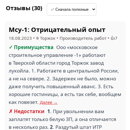
Отзывы (30)
4
Мсу-1: Отрицательный опыт
КУРЬЕРИСТ (1)
ЗИТ (1)
18.08.2023
•
Торжок
•
Производитель работ
•
👍7
✓ Преимущества
Ооо «московское
строительное управление -1» работают
в Тверской области город Торжок завод
1
лукойла. 1. Работаете в центральной России,
а не на севере. 2. Задержек не было, можно
ЛЮДИ ЛЮБЯТ (1)
РКБ (1)
даже получить повышенный аванс. 3. Есть
хорошие гостиницы, а есть так себе, вообщем
как повезет.
Далее →
✗ Недостатки
1
. При увольнении вам
заплатят только белую ЗП, а она отличается
в несколько раз.
2
. Раздутый штат ИТР
АЛЕЗАР (1)
УРАЛПЛИТ (1)