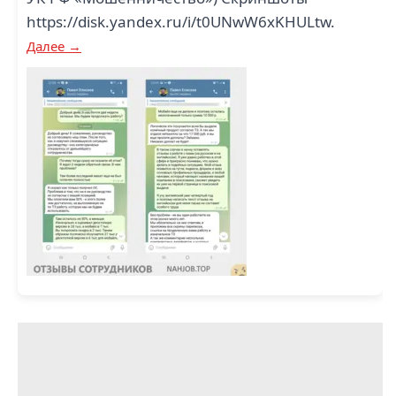
https://disk.yandex.ru/i/t0UNwW6xKHULtw.
Далее →