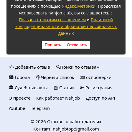
посещениях с помощью
Яндекс.Метрики
. Продолжая
использовать nahjob.club, вы соглашаетесь с
Пользовательским соглашением
и
Политикой
конфиденциальности и обработки персональных
данных
Принять
Отклонить
✍️ Добавить отзыв
🔍Поиск по отзывам
🏙️ Городa
👎 Черный список
⚖️Госпроверки
🏛️ Судебные акты
📰 Статьи
🔑 Регистрация
О проекте
Как работает Nahjob
Доступ по API
Youtube
Telegram
© 2026
Отзывы о работодателях
Контакт:
nahjobtop@gmail.com