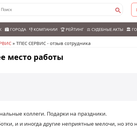
К
🏙️ ГОРОДА
👎 КОМПАНИИ
🏆 РЕЙТИНГ
⚖️ СУДЕБНЫЕ АКТЫ
🏛️ 
ЕРВИС
» ТПЕС СЕРВИС - отзыв сотрудника
е место работы
нальные коллеги. Подарки на праздники.
отки, и и иногда другие неприятные мелочи, но это н