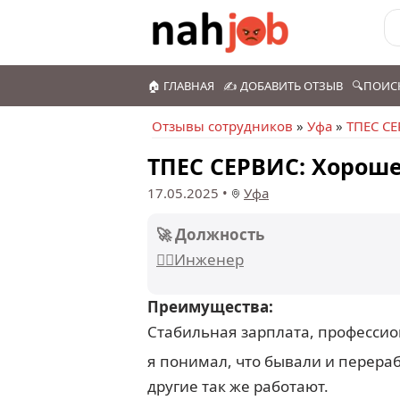
🏠 ГЛАВНАЯ
✍️ ДОБАВИТЬ ОТЗЫВ
🔍ПОИС
Отзывы сотрудников
»
Уфа
»
ТПЕС С
ТПЕС СЕРВИС: Хороше
17.05.2025
•
Уфа
🚀 Должность
👷‍♂️Инженер
Преимущества:
Стабильная зарплата, профессио
я понимал, что бывали и перераб
другие так же работают.