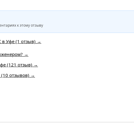
нтариях к этому отзыву
 в Уфе (1 отзыв) →
инженером? →
фе (121 отзыв) →
е (10 отзывов) →