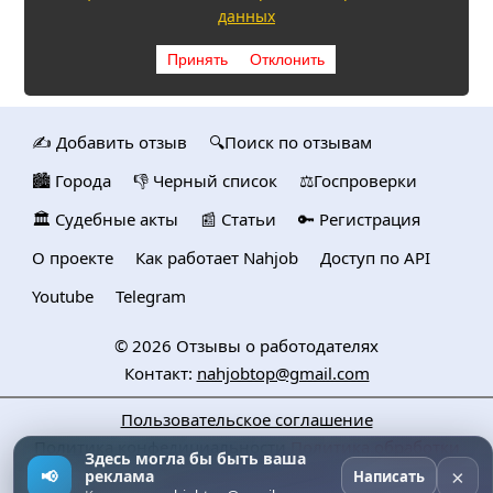
данных
Принять
Отклонить
✍️ Добавить отзыв
🔍Поиск по отзывам
🏙️ Городa
👎 Черный список
⚖️Госпроверки
🏛️ Судебные акты
📰 Статьи
🔑 Регистрация
О проекте
Как работает Nahjob
Доступ по API
Youtube
Telegram
© 2026
Отзывы о работодателях
Контакт:
nahjobtop@gmail.com
Пользовательское соглашение
Политика конфедициальности
Политика обработки
Здесь могла бы быть ваша
персональных данных
×
📢
реклама
Написать